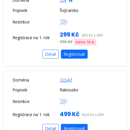
.CH
Švýcarsko
299 Kč
362 Kč s DPH
990 Kč
SLEVA 70 %
Detail
Registrovat
.CO.AT
Rakousko
499 Kč
604 Kč s DPH
Detail
Registrovat