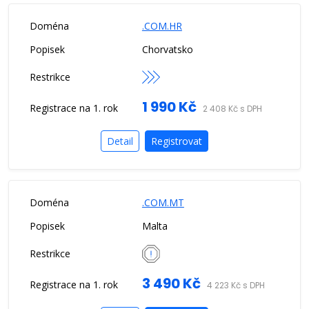
.COM.HR
Chorvatsko
1 990 Kč
2 408 Kč s DPH
Detail
Registrovat
.COM.MT
Malta
3 490 Kč
4 223 Kč s DPH