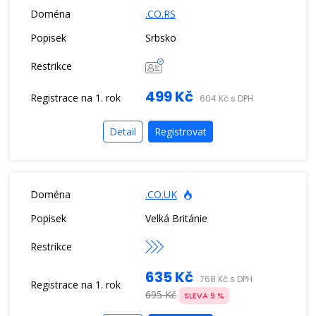
.CO.RS
Srbsko
499 Kč
604 Kč s DPH
Detail
Registrovat
.CO.UK
Velká Británie
635 Kč
768 Kč s DPH
695 Kč
SLEVA 9 %