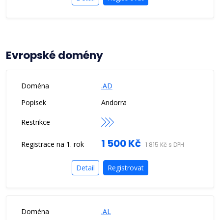
Evropské domény
.AD
Andorra
1 500 Kč
1 815 Kč s DPH
Detail
Registrovat
.AL