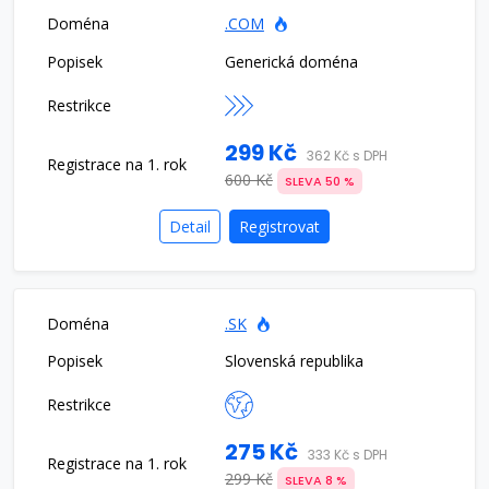
.COM
Generická doména
299 Kč
362 Kč s DPH
600 Kč
SLEVA 50 %
Detail
Registrovat
.SK
Slovenská republika
275 Kč
333 Kč s DPH
299 Kč
SLEVA 8 %