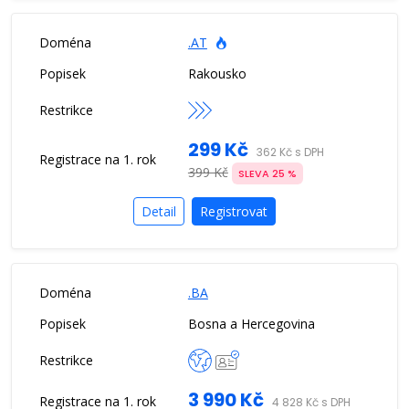
.AT
Rakousko
299 Kč
362 Kč s DPH
399 Kč
SLEVA 25 %
Detail
Registrovat
.BA
Bosna a Hercegovina
3 990 Kč
4 828 Kč s DPH