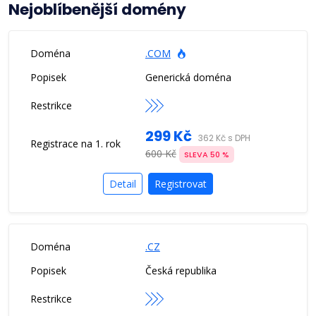
Nejoblíbenější domény
.COM
Generická doména
299 Kč
362 Kč s DPH
600 Kč
SLEVA 50 %
Detail
Registrovat
.CZ
Česká republika