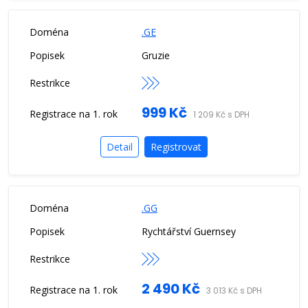
.GE
Gruzie
999 Kč
1 209 Kč s DPH
Detail
Registrovat
.GG
Rychtářství Guernsey
2 490 Kč
3 013 Kč s DPH