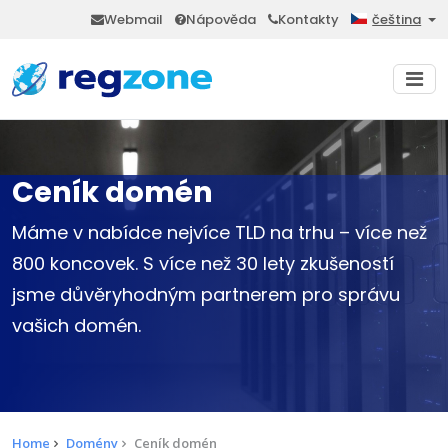
Webmail
Nápověda
Kontakty
čeština
Ceník domén
Máme v nabídce nejvíce TLD na trhu – více než
800 koncovek. S více než 30 lety zkušeností
jsme důvěryhodným partnerem pro správu
vašich domén.
Home
Domény
Ceník domén