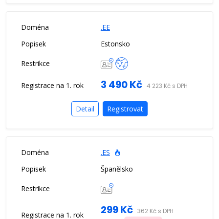
.EE
Estonsko
3 490 Kč
4 223 Kč s DPH
Detail
Registrovat
.ES
Španělsko
299 Kč
362 Kč s DPH