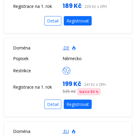
189 Kč
229 Kč s DPH
Detail
Registrovat
.DE
Německo
199 Kč
241 Kč s DPH
535 Kč
SLEVA 63 %
Detail
Registrovat
.EU