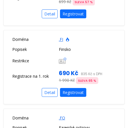
699 Kč
SLEVA 57 %
Detail
Registrovat
.FI
Finsko
690 Kč
835 Kč s DPH
1 990 Kč
SLEVA 65 %
Detail
Registrovat
.FO
Fajerské ostrovy