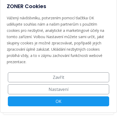
ZONER Cookies
4 990 Kč
6 038 Kč s DPH
Vážený návštěvníku, potvrzením pomocí tlačítka OK
5 099 Kč
SLEVA 2 %
udělujete souhlas nám a našim partnerům s použitím
cookies pro nezbytné, analytické a marketingové účely na
Detail
Registrovat
tomto zařízení. Volbou Nastavení můžete sami určit, jaké
skupiny cookies je možné zpracovávat, popřípadě jejich
zpracování úplně zakázat. Ukládání nezbytných cookies
.HU
probíhá vždy, a to v zájmu zachování funkčnosti webové
prezentace.
Maďarsko
Zavřít
459 Kč
555 Kč s DPH
Nastavení
499 Kč
SLEVA 8 %
OK
Detail
Registrovat