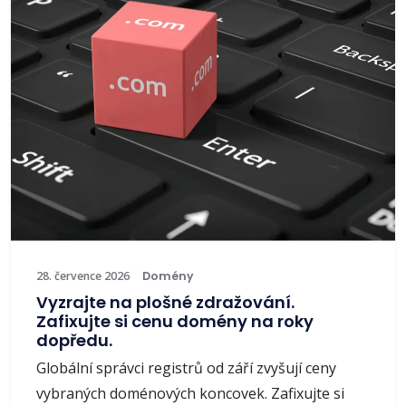
28. července 2026
Domény
Vyzrajte na plošné zdražování.
Zafixujte si cenu domény na roky
dopředu.
Globální správci registrů od září zvyšují ceny
vybraných doménových koncovek. Zafixujte si