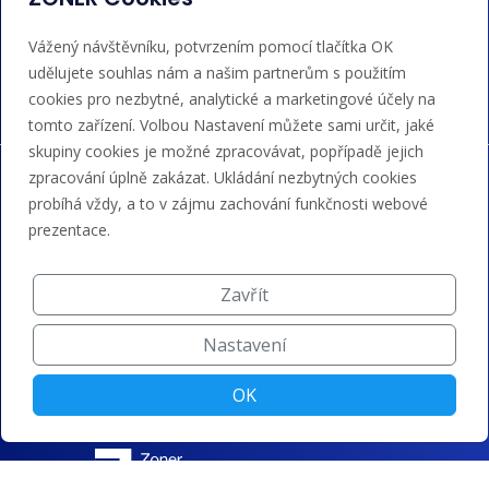
Akceptujeme platby kartou, Google/Apple Pay,
Vážený návštěvníku, potvrzením pomocí tlačítka OK
bankovním převodem a kreditem.
udělujete souhlas nám a našim partnerům s použitím
cookies pro nezbytné, analytické a marketingové účely na
tomto zařízení. Volbou Nastavení můžete sami určit, jaké
skupiny cookies je možné zpracovávat, popřípadě jejich
zpracování úplně zakázat. Ukládání nezbytných cookies
probíhá vždy, a to v zájmu zachování funkčnosti webové
prezentace.
Zavřít
Nastavení
OK