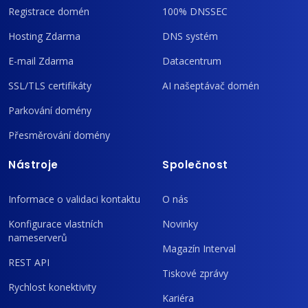
Registrace domén
100% DNSSEC
Hosting Zdarma
DNS systém
E-mail Zdarma
Datacentrum
SSL/TLS certifikáty
AI našeptávač domén
Parkování domény
Přesměrování domény
Nástroje
Společnost
Informace o validaci kontaktu
O nás
Konfigurace vlastních
Novinky
nameserverů
Magazín Interval
REST API
Tiskové zprávy
Rychlost konektivity
Kariéra