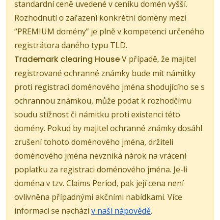
standardní ceně uvedené v ceníku domén vyšší.
Rozhodnutí o zařazení konkrétní domény mezi
“PREMIUM domény” je plně v kompetenci určeného
registrátora daného typu TLD.
Trademark clearing House
V případě, že majitel
registrované ochranné známky bude mít námitky
proti registraci doménového jména shodujícího se s
ochrannou známkou, může podat k rozhodčímu
soudu stížnost či námitku proti existenci této
domény. Pokud by majitel ochranné známky dosáhl
zrušení tohoto doménového jména, držiteli
doménového jména nevzniká nárok na vrácení
poplatku za registraci doménového jména. Je-li
doména v tzv. Claims Period, pak její cena není
ovlivněna případnými akčními nabídkami. Více
informací se nachází
v naší nápovědě
.