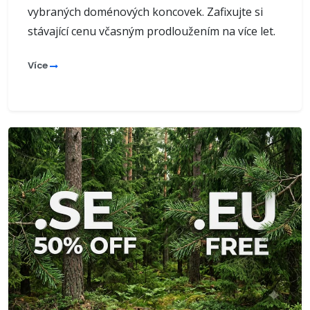
vybraných doménových koncovek. Zafixujte si
stávající cenu včasným prodloužením na více let.
Více