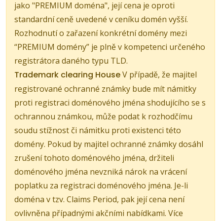
jako "PREMIUM doména", její cena je oproti
standardní ceně uvedené v ceníku domén vyšší.
Rozhodnutí o zařazení konkrétní domény mezi
“PREMIUM domény” je plně v kompetenci určeného
registrátora daného typu TLD.
Trademark clearing House
V případě, že majitel
registrované ochranné známky bude mít námitky
proti registraci doménového jména shodujícího se s
ochrannou známkou, může podat k rozhodčímu
soudu stížnost či námitku proti existenci této
domény. Pokud by majitel ochranné známky dosáhl
zrušení tohoto doménového jména, držiteli
doménového jména nevzniká nárok na vrácení
poplatku za registraci doménového jména. Je-li
doména v tzv. Claims Period, pak její cena není
ovlivněna případnými akčními nabídkami. Více