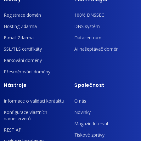
Registrace domén
100% DNSSEC
Hosting Zdarma
DNS systém
E-mail Zdarma
Datacentrum
SSL/TLS certifikáty
AI našeptávač domén
Parkování domény
Přesměrování domény
Nástroje
Společnost
Informace o validaci kontaktu
O nás
Konfigurace vlastních
Novinky
nameserverů
Magazín Interval
REST API
Tiskové zprávy