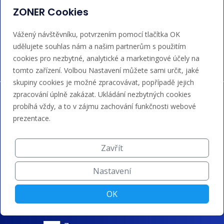
admin@regzone.cz
ZONER Cookies
Akceptujeme platby kartou, Google/Apple Pay,
Vážený návštěvníku, potvrzením pomocí tlačítka OK
bankovním převodem a kreditem.
udělujete souhlas nám a našim partnerům s použitím
cookies pro nezbytné, analytické a marketingové účely na
tomto zařízení. Volbou Nastavení můžete sami určit, jaké
skupiny cookies je možné zpracovávat, popřípadě jejich
zpracování úplně zakázat. Ukládání nezbytných cookies
probíhá vždy, a to v zájmu zachování funkčnosti webové
prezentace.
Zavřít
Nastavení
OK