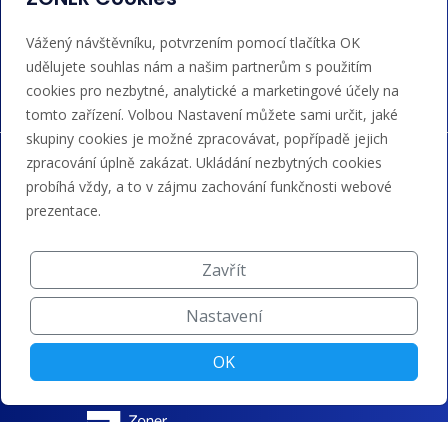
Akceptujeme platby kartou, Google/Apple Pay,
Vážený návštěvníku, potvrzením pomocí tlačítka OK
bankovním převodem a kreditem.
udělujete souhlas nám a našim partnerům s použitím
cookies pro nezbytné, analytické a marketingové účely na
tomto zařízení. Volbou Nastavení můžete sami určit, jaké
skupiny cookies je možné zpracovávat, popřípadě jejich
zpracování úplně zakázat. Ukládání nezbytných cookies
probíhá vždy, a to v zájmu zachování funkčnosti webové
prezentace.
Zavřít
Nastavení
OK