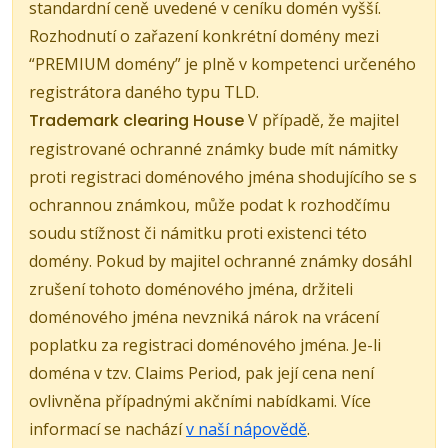
standardní ceně uvedené v ceníku domén vyšší.
Rozhodnutí o zařazení konkrétní domény mezi
“PREMIUM domény” je plně v kompetenci určeného
registrátora daného typu TLD.
Trademark clearing House
V případě, že majitel
registrované ochranné známky bude mít námitky
proti registraci doménového jména shodujícího se s
ochrannou známkou, může podat k rozhodčímu
soudu stížnost či námitku proti existenci této
domény. Pokud by majitel ochranné známky dosáhl
zrušení tohoto doménového jména, držiteli
doménového jména nevzniká nárok na vrácení
poplatku za registraci doménového jména. Je-li
doména v tzv. Claims Period, pak její cena není
ovlivněna případnými akčními nabídkami. Více
informací se nachází
v naší nápovědě
.