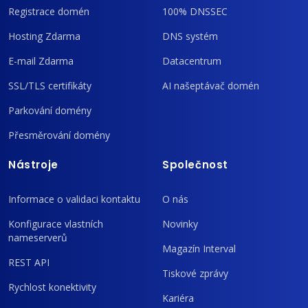
Registrace domén
100% DNSSEC
Hosting Zdarma
DNS systém
E-mail Zdarma
Datacentrum
SSL/TLS certifikáty
AI našeptávač domén
Parkování domény
Přesměrování domény
Nástroje
Společnost
Informace o validaci kontaktu
O nás
Konfigurace vlastních
Novinky
nameserverů
Magazín Interval
REST API
Tiskové zprávy
Rychlost konektivity
Kariéra