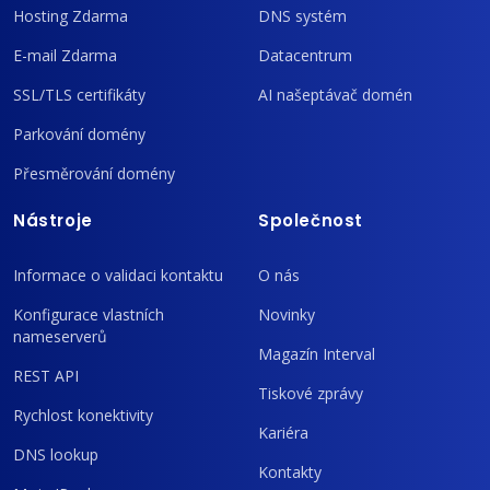
Hosting Zdarma
DNS systém
E-mail Zdarma
Datacentrum
SSL/TLS certifikáty
AI našeptávač domén
Parkování domény
Přesměrování domény
Nástroje
Společnost
Informace o validaci kontaktu
O nás
Konfigurace vlastních
Novinky
nameserverů
Magazín Interval
REST API
Tiskové zprávy
Rychlost konektivity
Kariéra
DNS lookup
Kontakty