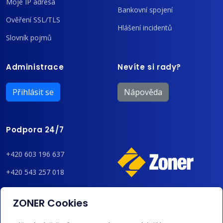
Moje IP adresa
Bankovní spojení
Ověření SSL/TLS
Hlášení incidentů
Slovník pojmů
Administrace
Nevíte si rady?
Přihlásit se
Nápověda
Podpora 24/7
+420 603 196 637
+420 543 257 018
admin@regzone.cz
ZONER Cookies
Akceptujeme platby kartou, Google/Apple Pay,