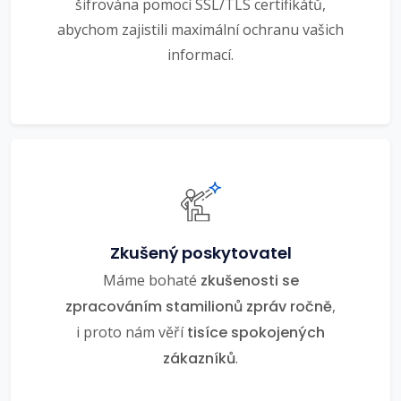
šifrována pomocí SSL/TLS certifikátů,
abychom zajistili maximální ochranu vašich
informací.
Zkušený poskytovatel
Máme bohaté
zkušenosti se
zpracováním stamilionů zpráv ročně
,
i proto nám věří
tisíce spokojených
zákazníků
.