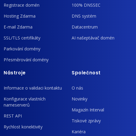
Registrace domén
100% DNSSEC
Hosting Zdarma
DNS systém
E-mail Zdarma
Datacentrum
SSL/TLS certifikáty
AI našeptávač domén
Parkování domény
Přesměrování domény
Nástroje
Společnost
Informace o validaci kontaktu
O nás
Konfigurace vlastních
Novinky
nameserverů
Magazín Interval
REST API
Tiskové zprávy
Rychlost konektivity
Kariéra