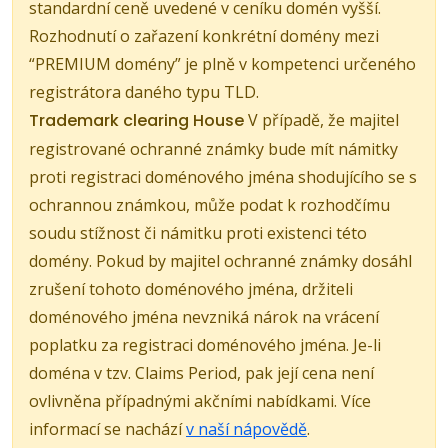
standardní ceně uvedené v ceníku domén vyšší.
Rozhodnutí o zařazení konkrétní domény mezi
“PREMIUM domény” je plně v kompetenci určeného
registrátora daného typu TLD.
Trademark clearing House
V případě, že majitel
registrované ochranné známky bude mít námitky
proti registraci doménového jména shodujícího se s
ochrannou známkou, může podat k rozhodčímu
soudu stížnost či námitku proti existenci této
domény. Pokud by majitel ochranné známky dosáhl
zrušení tohoto doménového jména, držiteli
doménového jména nevzniká nárok na vrácení
poplatku za registraci doménového jména. Je-li
doména v tzv. Claims Period, pak její cena není
ovlivněna případnými akčními nabídkami. Více
informací se nachází
v naší nápovědě
.