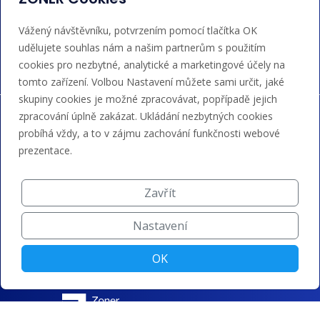
Akceptujeme platby kartou, Google/Apple Pay,
Vážený návštěvníku, potvrzením pomocí tlačítka OK
bankovním převodem a kreditem.
udělujete souhlas nám a našim partnerům s použitím
cookies pro nezbytné, analytické a marketingové účely na
tomto zařízení. Volbou Nastavení můžete sami určit, jaké
skupiny cookies je možné zpracovávat, popřípadě jejich
zpracování úplně zakázat. Ukládání nezbytných cookies
probíhá vždy, a to v zájmu zachování funkčnosti webové
prezentace.
Zavřít
Nastavení
OK