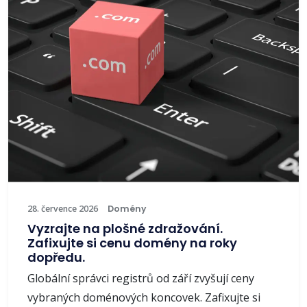
28. července 2026
Domény
Vyzrajte na plošné zdražování.
Zafixujte si cenu domény na roky
dopředu.
Globální správci registrů od září zvyšují ceny
vybraných doménových koncovek. Zafixujte si