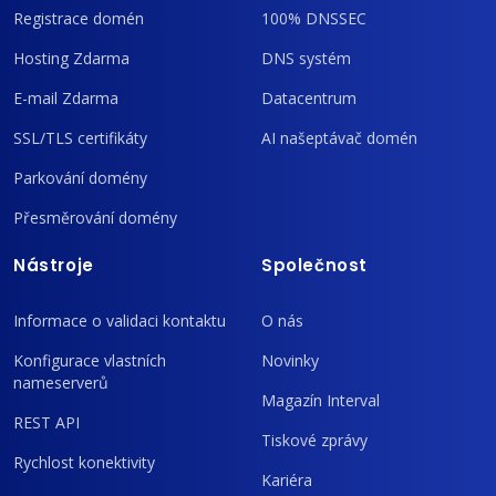
Registrace domén
100% DNSSEC
Hosting Zdarma
DNS systém
E-mail Zdarma
Datacentrum
SSL/TLS certifikáty
AI našeptávač domén
Parkování domény
Přesměrování domény
Nástroje
Společnost
Informace o validaci kontaktu
O nás
Konfigurace vlastních
Novinky
nameserverů
Magazín Interval
REST API
Tiskové zprávy
Rychlost konektivity
Kariéra