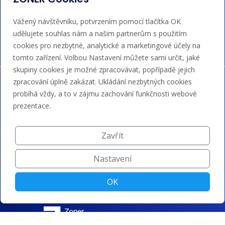
Akceptujeme platby kartou, Google/Apple Pay,
Vážený návštěvníku, potvrzením pomocí tlačítka OK
bankovním převodem a kreditem.
udělujete souhlas nám a našim partnerům s použitím
cookies pro nezbytné, analytické a marketingové účely na
tomto zařízení. Volbou Nastavení můžete sami určit, jaké
skupiny cookies je možné zpracovávat, popřípadě jejich
zpracování úplně zakázat. Ukládání nezbytných cookies
probíhá vždy, a to v zájmu zachování funkčnosti webové
prezentace.
Zavřít
Nastavení
OK