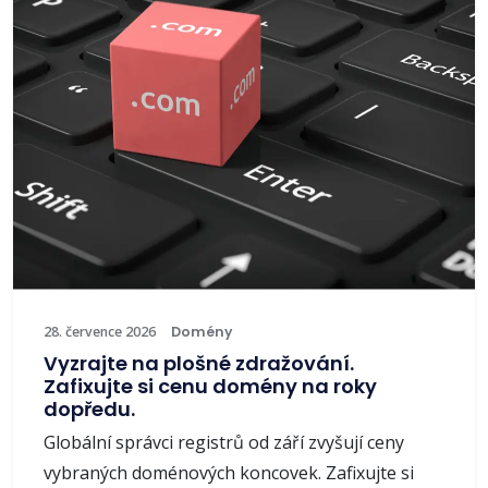
28. července 2026
Domény
Vyzrajte na plošné zdražování.
Zafixujte si cenu domény na roky
dopředu.
Globální správci registrů od září zvyšují ceny
vybraných doménových koncovek. Zafixujte si