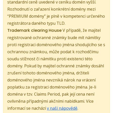
standardní ceně uvedené v ceníku domén vyšší.
Rozhodnutí o zařazení konkrétní domény mezi
“PREMIUM domény” je plně v kompetenci určeného
registrátora daného typu TLD.
Trademark clearing House
V případě, že majitel
registrované ochranné známky bude mít námitky
proti registraci doménového jména shodujícího se s
ochrannou známkou, může podat k rozhodčímu
soudu stížnost či námitku proti existenci této
domény. Pokud by majitel ochranné známky dosáhl
zrušení tohoto doménového jména, držiteli
doménového jména nevzniká nárok na vrácení
poplatku za registraci doménového jména. Je-li
doména v tzv. Claims Period, pak její cena není
ovlivněna případnými akčními nabídkami. Více
informací se nachází
v naší nápovědě
.