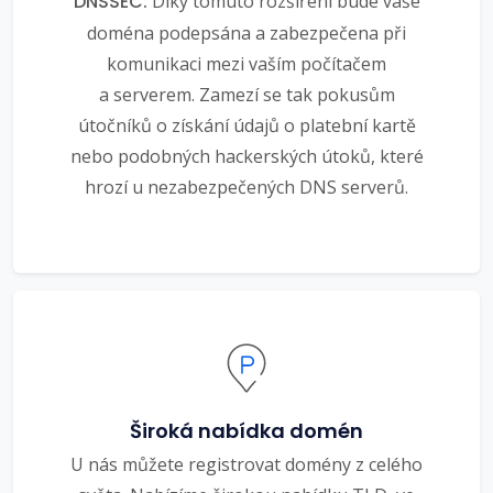
DNSSEC.
Díky tomuto rozšíření bude vaše
doména podepsána a zabezpečena při
komunikaci mezi vaším počítačem
a serverem. Zamezí se tak pokusům
útočníků o získání údajů o platební kartě
nebo podobných hackerských útoků, které
hrozí u nezabezpečených DNS serverů.
Široká nabídka domén
U nás můžete registrovat domény z celého