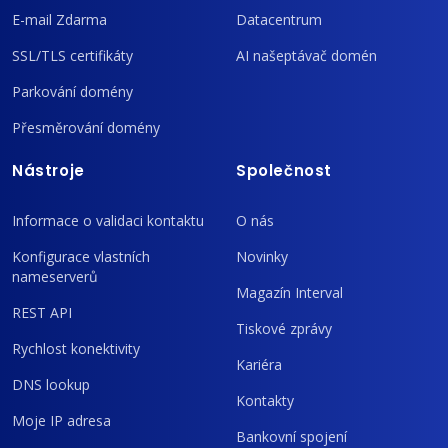
E-mail Zdarma
Datacentrum
SSL/TLS certifikáty
AI našeptávač domén
Parkování domény
Přesměrování domény
Nástroje
Společnost
Informace o validaci kontaktu
O nás
Konfigurace vlastních
Novinky
nameserverů
Magazín Interval
REST API
Tiskové zprávy
Rychlost konektivity
Kariéra
DNS lookup
Kontakty
Moje IP adresa
Bankovní spojení