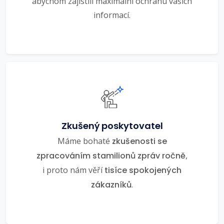
abychom zajistili maximální ochranu vašich
informací.
Zkušený poskytovatel
Máme bohaté
zkušenosti se
zpracováním stamilionů zpráv ročně
,
i proto nám věří
tisíce spokojených
zákazníků
.