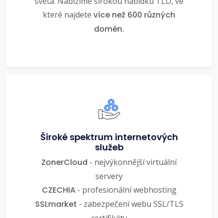
světa. Nabízíme širokou nabídku TLD, ve
které najdete
více než 600 různých
domén.
Široké spektrum internetových
služeb
ZonerCloud
- nejvýkonnější virtuální
servery
CZECHIA
- profesionální webhosting
SSLmarket
- zabezpečení webu SSL/TLS
certifikáty