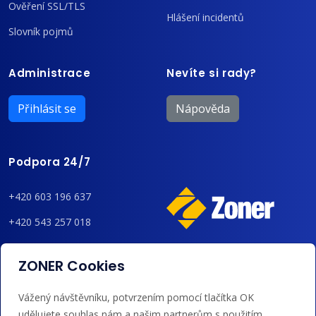
Ověření SSL/TLS
Hlášení incidentů
Slovník pojmů
Administrace
Nevíte si rady?
Přihlásit se
Nápověda
Podpora 24/7
+420 603 196 637
+420 543 257 018
admin@regzone.cz
ZONER Cookies
Akceptujeme platby kartou, Google/Apple Pay,
Vážený návštěvníku, potvrzením pomocí tlačítka OK
bankovním převodem a kreditem.
udělujete souhlas nám a našim partnerům s použitím