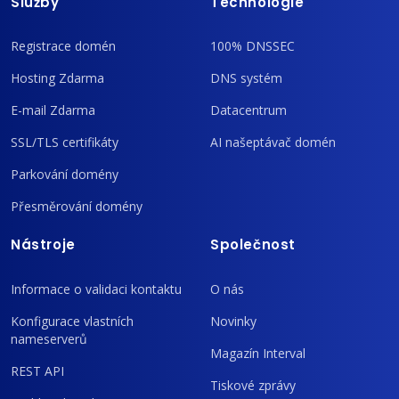
Služby
Technologie
Registrace domén
100% DNSSEC
Hosting Zdarma
DNS systém
E-mail Zdarma
Datacentrum
SSL/TLS certifikáty
AI našeptávač domén
Parkování domény
Přesměrování domény
Nástroje
Společnost
Informace o validaci kontaktu
O nás
Konfigurace vlastních
Novinky
nameserverů
Magazín Interval
REST API
Tiskové zprávy