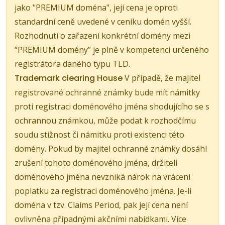
jako "PREMIUM doména", její cena je oproti
standardní ceně uvedené v ceníku domén vyšší.
Rozhodnutí o zařazení konkrétní domény mezi
“PREMIUM domény” je plně v kompetenci určeného
registrátora daného typu TLD.
Trademark clearing House
V případě, že majitel
registrované ochranné známky bude mít námitky
proti registraci doménového jména shodujícího se s
ochrannou známkou, může podat k rozhodčímu
soudu stížnost či námitku proti existenci této
domény. Pokud by majitel ochranné známky dosáhl
zrušení tohoto doménového jména, držiteli
doménového jména nevzniká nárok na vrácení
poplatku za registraci doménového jména. Je-li
doména v tzv. Claims Period, pak její cena není
ovlivněna případnými akčními nabídkami. Více