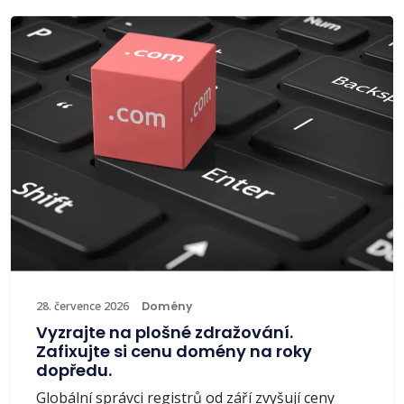
28. července 2026
Domény
Vyzrajte na plošné zdražování.
Zafixujte si cenu domény na roky
dopředu.
Globální správci registrů od září zvyšují ceny