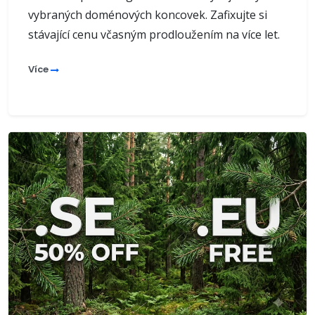
vybraných doménových koncovek. Zafixujte si
stávající cenu včasným prodloužením na více let.
Více