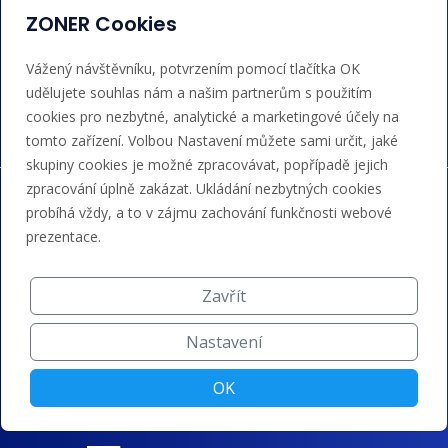
admin@regzone.cz
ZONER Cookies
Akceptujeme platby kartou, Google/Apple Pay,
Vážený návštěvníku, potvrzením pomocí tlačítka OK
bankovním převodem a kreditem.
udělujete souhlas nám a našim partnerům s použitím
cookies pro nezbytné, analytické a marketingové účely na
tomto zařízení. Volbou Nastavení můžete sami určit, jaké
skupiny cookies je možné zpracovávat, popřípadě jejich
zpracování úplně zakázat. Ukládání nezbytných cookies
probíhá vždy, a to v zájmu zachování funkčnosti webové
prezentace.
Zavřít
Nastavení
OK