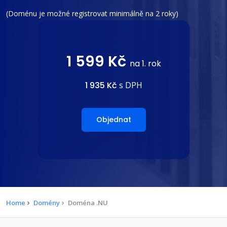
(Doménu je možné registrovat minimálně na 2 roky)
1 599 Kč
na 1. rok
1 935 Kč
s DPH
Objednat
Home
Domény
Doména .NU