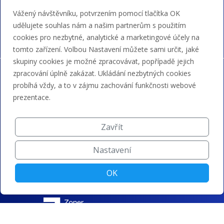
Akceptujeme platby kartou, Google/Apple Pay,
Vážený návštěvníku, potvrzením pomocí tlačítka OK
bankovním převodem a kreditem.
udělujete souhlas nám a našim partnerům s použitím
cookies pro nezbytné, analytické a marketingové účely na
tomto zařízení. Volbou Nastavení můžete sami určit, jaké
skupiny cookies je možné zpracovávat, popřípadě jejich
zpracování úplně zakázat. Ukládání nezbytných cookies
probíhá vždy, a to v zájmu zachování funkčnosti webové
prezentace.
Zavřít
Nastavení
OK