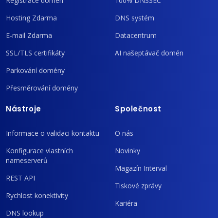
Registrace domén
100% DNSSEC
Hosting Zdarma
DNS systém
E-mail Zdarma
Datacentrum
SSL/TLS certifikáty
AI našeptávač domén
Parkování domény
Přesměrování domény
Nástroje
Společnost
Informace o validaci kontaktu
O nás
Konfigurace vlastních
Novinky
nameserverů
Magazín Interval
REST API
Tiskové zprávy
Rychlost konektivity
Kariéra
DNS lookup