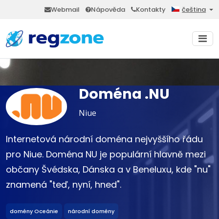
Webmail
Nápověda
Kontakty
čeština
Doména .NU
Niue
Internetová národní doména nejvyššího řádu
pro Niue. Doména NU je populární hlavně mezi
občany Švédska, Dánska a v Beneluxu, kde "nu"
znamená "teď, nyní, hned".
domény Oceánie
národní domény