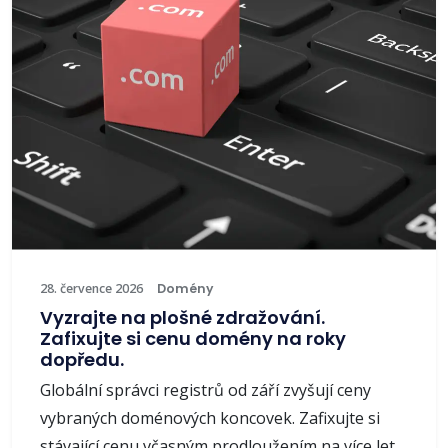
28. července 2026
Domény
Vyzrajte na plošné zdražování.
Zafixujte si cenu domény na roky
dopředu.
Globální správci registrů od září zvyšují ceny
vybraných doménových koncovek. Zafixujte si
stávající cenu včasným prodloužením na více let.