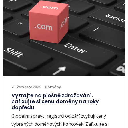
28. července 2026
Domény
Vyzrajte na plošné zdražování.
Zafixujte si cenu domény na roky
dopředu.
Globální správci registrů od září zvyšují ceny
vybraných doménových koncovek. Zafixujte si