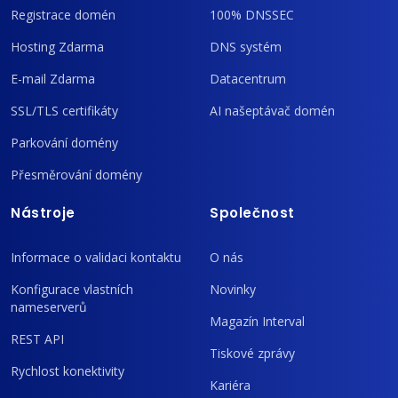
Registrace domén
100% DNSSEC
Hosting Zdarma
DNS systém
E-mail Zdarma
Datacentrum
SSL/TLS certifikáty
AI našeptávač domén
Parkování domény
Přesměrování domény
Nástroje
Společnost
Informace o validaci kontaktu
O nás
Konfigurace vlastních
Novinky
nameserverů
Magazín Interval
REST API
Tiskové zprávy
Rychlost konektivity
Kariéra