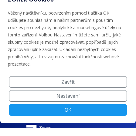
Akceptujeme platby kartou, Google/Apple Pay,
Vážený návštěvníku, potvrzením pomocí tlačítka OK
bankovním převodem a kreditem.
udělujete souhlas nám a našim partnerům s použitím
cookies pro nezbytné, analytické a marketingové účely na
tomto zařízení. Volbou Nastavení můžete sami určit, jaké
skupiny cookies je možné zpracovávat, popřípadě jejich
zpracování úplně zakázat. Ukládání nezbytných cookies
probíhá vždy, a to v zájmu zachování funkčnosti webové
prezentace.
Zavřít
Nastavení
OK