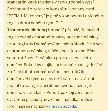
standardní ceně uvedené v ceníku domén vyšší.
Rozhodnutí o zařazení konkrétní domény mezi
“PREMIUM domény” je plně v kompetenci určeného
registrátora daného typu TLD.
Trademark clearing House
V případě, že majitel
registrované ochranné známky bude mít námitky
proti registraci doménového jména shodujícího se s
ochrannou známkou, může podat k rozhodčímu
soudu stížnost či námitku proti existenci této
domény. Pokud by majitel ochranné známky dosáhl
zrušení tohoto doménového jména, držiteli
doménového jména nevzniká nárok na vrácení
poplatku za registraci doménového jména. Je-li
doména v tzv. Claims Period, pak její cena není
ovlivněna případnými akčními nabídkami. Více
informací se nachází
v naší nápovědě
.