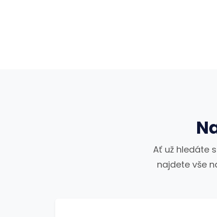
Na
Ať už hledáte 
najdete vše n