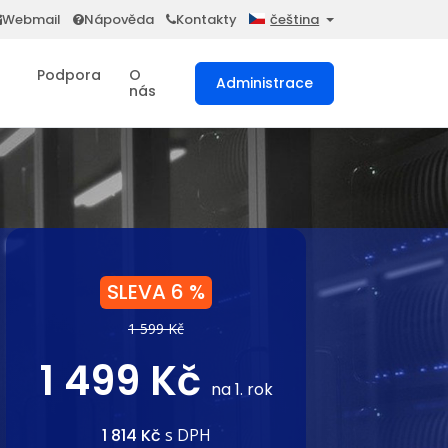
Webmail
Nápověda
Kontakty
čeština
Podpora
O
Administrace
nás
SLEVA 6 %
1 599 Kč
1 499 Kč
na 1. rok
1 814 Kč
s DPH