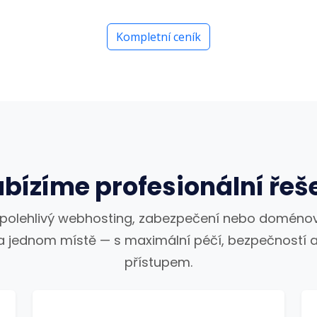
Kompletní ceník
bízíme profesionální řeš
spolehlivý webhosting, zabezpečení nebo doménov
a jednom místě — s maximální péčí, bezpečností a
přístupem.