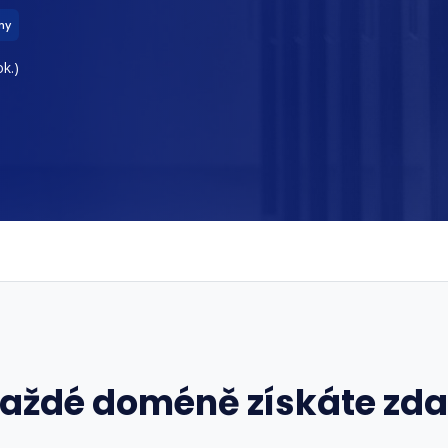
ny
k.)
každé doméně získáte zd