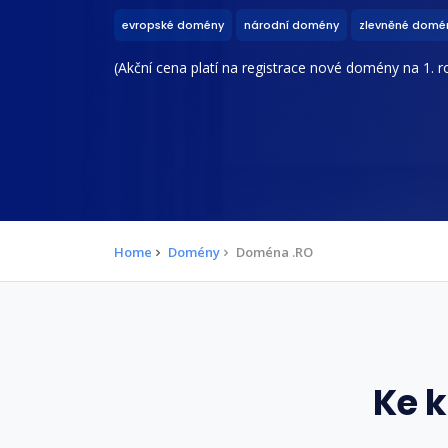
evropské domény
národní domény
zlevněné domé
(Akční cena platí na registrace nové domény na 1. ro
Home
Domény
Doména .RO
Ke 