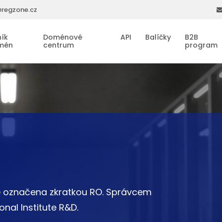
regzone.cz
ík
Doménové
API
Balíčky
B2B
mén
centrum
program
e označena zkratkou RO. Správcem
nal Institute R&D.