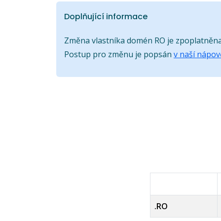
Doplňující informace
Změna vlastníka domén RO je zpoplatněna, 
Postup pro změnu je popsán
v naší nápo
.RO