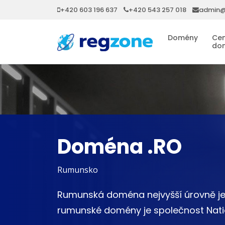
+420 603 196 637
+420 543 257 018
admin@
Domény
Cen
do
Doména .RO
Rumunsko
Rumunská doména nejvyšší úrovně j
rumunské domény je společnost Natio