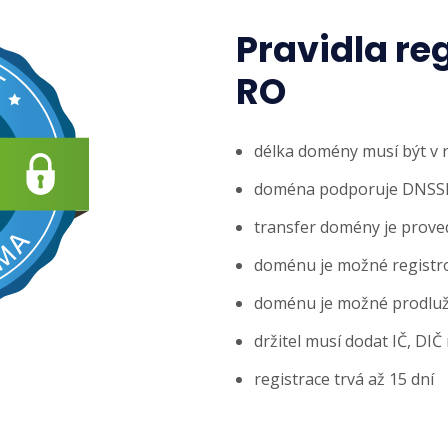
Pravidla re
RO
délka domény musí být v 
doména podporuje DNSS
transfer domény je prove
doménu je možné registro
doménu je možné prodlužo
držitel musí dodat IČ, DIČ
registrace trvá až 15 dní