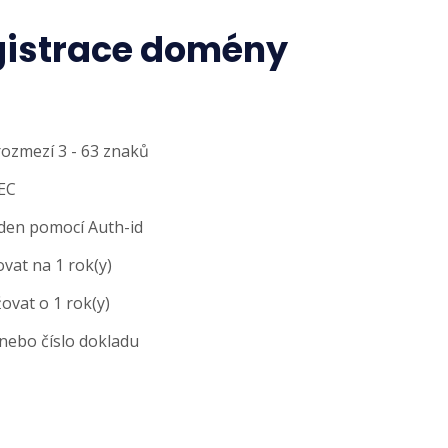
gistrace domény
rozmezí 3 - 63 znaků
EC
den pomocí Auth-id
vat na 1 rok(y)
vat o 1 rok(y)
 nebo číslo dokladu