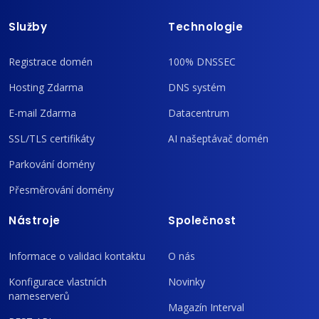
Služby
Technologie
Registrace domén
100% DNSSEC
Hosting Zdarma
DNS systém
E-mail Zdarma
Datacentrum
SSL/TLS certifikáty
AI našeptávač domén
Parkování domény
Přesměrování domény
Nástroje
Společnost
Informace o validaci kontaktu
O nás
Konfigurace vlastních
Novinky
nameserverů
Magazín Interval