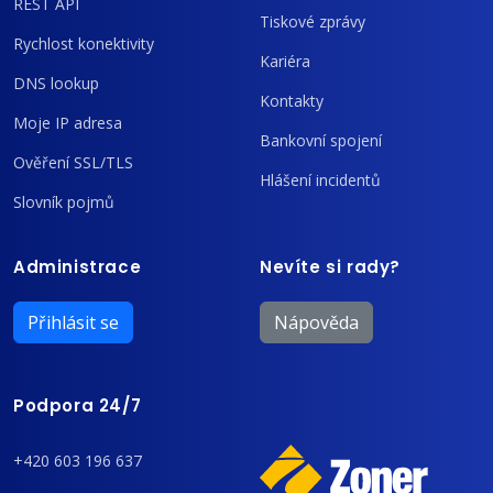
REST API
Tiskové zprávy
Rychlost konektivity
Kariéra
DNS lookup
Kontakty
Moje IP adresa
Bankovní spojení
Ověření SSL/TLS
Hlášení incidentů
Slovník pojmů
Administrace
Nevíte si rady?
Přihlásit se
Nápověda
Podpora 24/7
+420 603 196 637