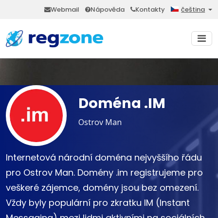
Webmail
Nápověda
Kontakty
čeština
Doména .IM
Ostrov Man
Internetová národní doména nejvyššího řádu
pro Ostrov Man. Domény .im registrujeme pro
veškeré zájemce, domény jsou bez omezení.
Vždy byly populární pro zkratku IM (Instant
Messaging) mezi lidmi aktivními na sociálních