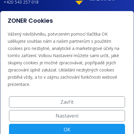
+420 543 257 018
admin@regzone.cz
ZONER Cookies
Akceptujeme platby kartou, Google/Apple Pay,
Vážený návštěvníku, potvrzením pomocí tlačítka OK
bankovním převodem a kreditem.
udělujete souhlas nám a našim partnerům s použitím
cookies pro nezbytné, analytické a marketingové účely na
tomto zařízení. Volbou Nastavení můžete sami určit, jaké
skupiny cookies je možné zpracovávat, popřípadě jejich
zpracování úplně zakázat. Ukládání nezbytných cookies
probíhá vždy, a to v zájmu zachování funkčnosti webové
prezentace.
Zavřít
Nastavení
OK