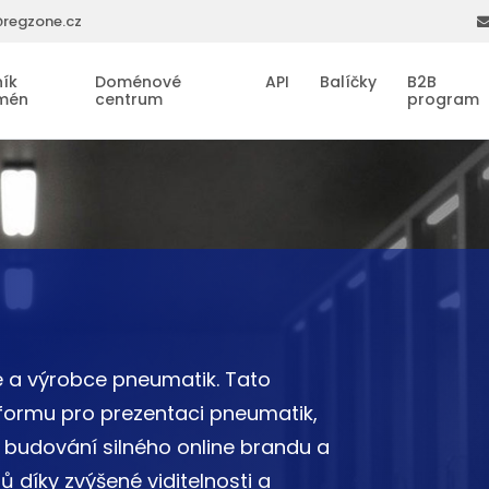
regzone.cz
ík
Doménové
API
Balíčky
B2B
mén
centrum
program
e a výrobce pneumatik. Tato
formu pro prezentaci pneumatik,
i budování silného online brandu a
 díky zvýšené viditelnosti a