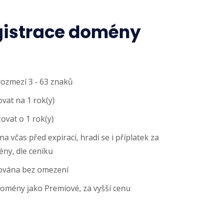
gistrace domény
rozmezí 3 - 63 znaků
vat na 1 rok(y)
vat o 1 rok(y)
 včas před expirací, hradí se i příplatek za
ny, dle ceníku
ována bez omezení
domény jako Premiové, za vyšší cenu