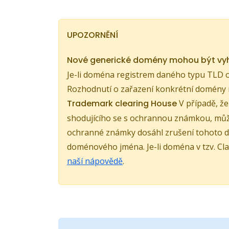
UPOZORNĚNÍ
Nové generické domény mohou být v
Je-li doména registrem daného typu TLD o
Rozhodnutí o zařazení konkrétní domény 
Trademark clearing House
V případě, ž
shodujícího se s ochrannou známkou, může
ochranné známky dosáhl zrušení tohoto d
doménového jména. Je-li doména v tzv. Cla
naší nápovědě
.