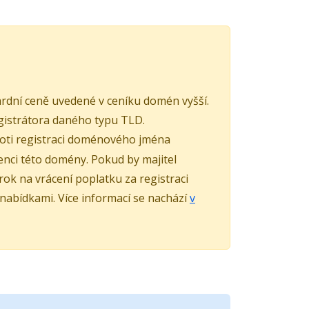
rdní ceně uvedené v ceníku domén vyšší.
istrátora daného typu TLD.
roti registraci doménového jména
nci této domény. Pokud by majitel
k na vrácení poplatku za registraci
 nabídkami. Více informací se nachází
v