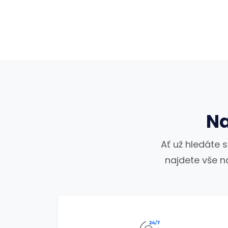
Na
Ať už hledáte 
najdete vše n