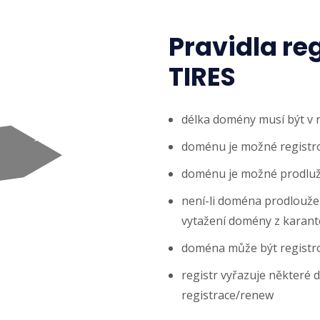
Pravidla re
TIRES
délka domény musí být v 
doménu je možné registro
doménu je možné prodlužo
není-li doména prodloužena
vytažení domény z karanté
doména může být registr
registr vyřazuje některé 
registrace/renew