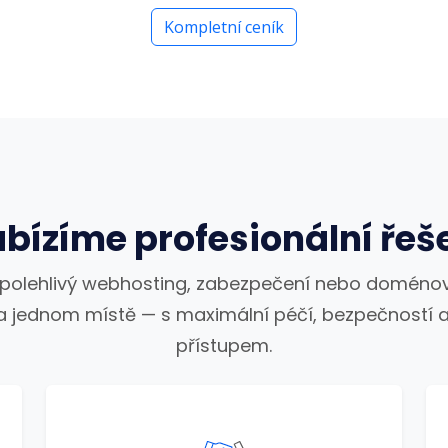
Kompletní ceník
bízíme profesionální řeš
spolehlivý webhosting, zabezpečení nebo doménov
a jednom místě — s maximální péčí, bezpečností a
přístupem.