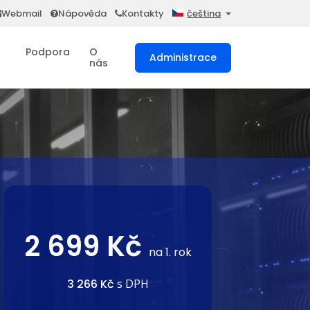
Webmail
Nápověda
Kontakty
čeština
Podpora
O
Administrace
nás
2 699 Kč
na 1. rok
3 266 Kč
s DPH