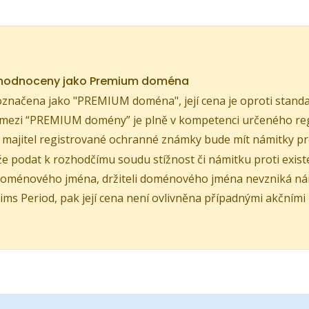
yhodnoceny jako Premium doména
značena jako "PREMIUM doména", její cena je oproti standa
mezi “PREMIUM domény” je plně v kompetenci určeného reg
e majitel registrované ochranné známky bude mít námitky p
 podat k rozhodčímu soudu stížnost či námitku proti existe
oménového jména, držiteli doménového jména nevzniká náro
ims Period, pak její cena není ovlivněna případnými akčními