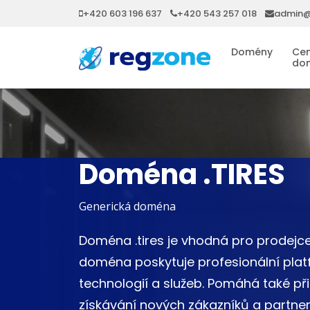
+420 603 196 637
+420 543 257 018
admin@
Domény
Cen
do
Doména .TIRES
Generická doména
Doména .tires je vhodná pro prodejc
doména poskytuje profesionální plat
technologií a služeb. Pomáhá také př
získávání nových zákazníků a partnerů