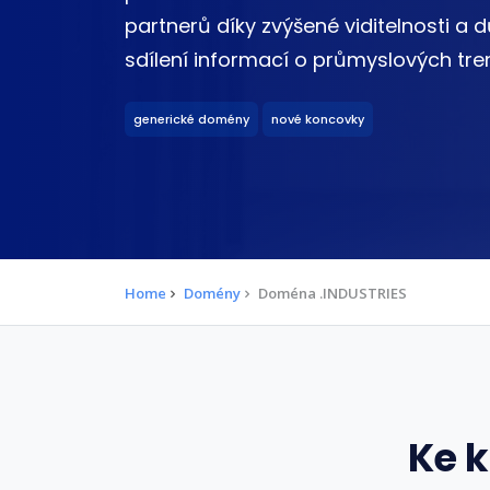
partnerů díky zvýšené viditelnosti a
sdílení informací o průmyslových tre
generické domény
nové koncovky
Home
Domény
Doména .INDUSTRIES
Ke 