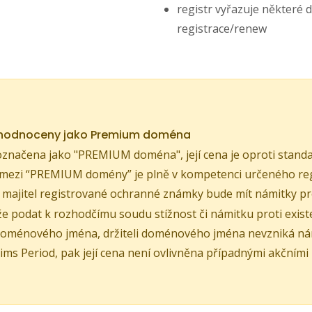
registr vyřazuje některé 
registrace/renew
yhodnoceny jako Premium doména
značena jako "PREMIUM doména", její cena je oproti standa
mezi “PREMIUM domény” je plně v kompetenci určeného reg
e majitel registrované ochranné známky bude mít námitky p
 podat k rozhodčímu soudu stížnost či námitku proti existe
oménového jména, držiteli doménového jména nevzniká náro
ims Period, pak její cena není ovlivněna případnými akčními