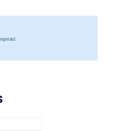
xpirací.
S