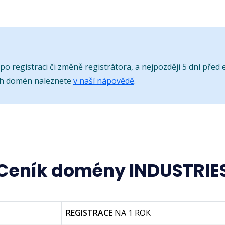
o registraci či změně registrátora, a nejpozději 5 dní před e
ch domén naleznete
v naší nápovědě
.
Ceník domény INDUSTRIE
REGISTRACE
NA 1 ROK