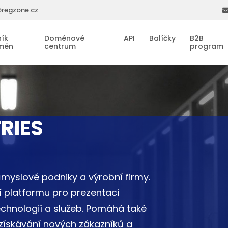
regzone.cz
ík
Doménové
API
Balíčky
B2B
mén
centrum
program
RIES
myslové podniky a výrobní firmy.
 platformu pro prezentaci
chnologií a služeb. Pomáhá také
 získávání nových zákazníků a