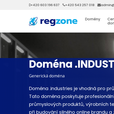
+420 603 196 637
+420 543 257 018
admin@
Domény
Cen
do
Doména .INDUST
Generická doména
Doména .industries je vhodná pro prů
Tato doména poskytuje profesionální
průmyslových produktů, výrobních te
při budování silného online brandu a