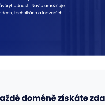
 důvěryhodnosti. Navíc umožňuje
ndech, technikách a inovacích.
každé doméně získáte zd