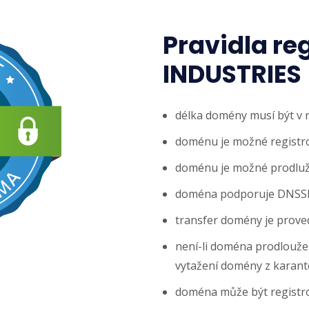
Pravidla re
INDUSTRIES
délka domény musí být v 
doménu je možné registrov
doménu je možné prodlužo
doména podporuje DNSS
transfer domény je prove
není-li doména prodloužena
vytažení domény z karanté
doména může být registr