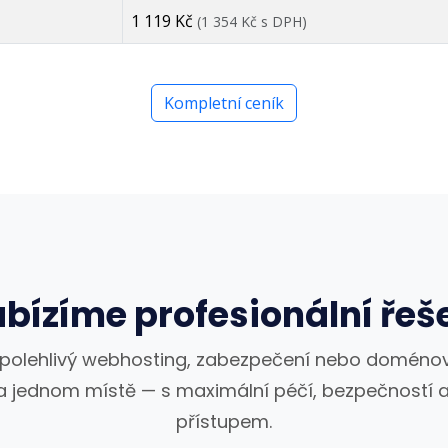
1 119 Kč
(1 354 Kč s DPH)
Kompletní ceník
bízíme profesionální řeš
spolehlivý webhosting, zabezpečení nebo doménov
a jednom místě — s maximální péčí, bezpečností a
přístupem.