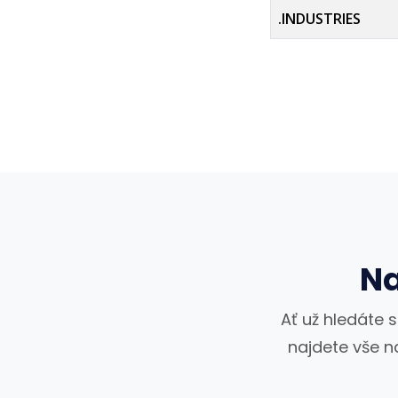
.INDUSTRIES
Na
Ať už hledáte 
najdete vše n