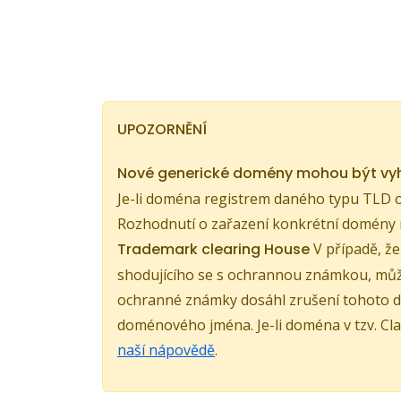
UPOZORNĚNÍ
Nové generické domény mohou být v
Je-li doména registrem daného typu TLD o
Rozhodnutí o zařazení konkrétní domény 
Trademark clearing House
V případě, ž
shodujícího se s ochrannou známkou, může
ochranné známky dosáhl zrušení tohoto d
doménového jména. Je-li doména v tzv. Cla
naší nápovědě
.