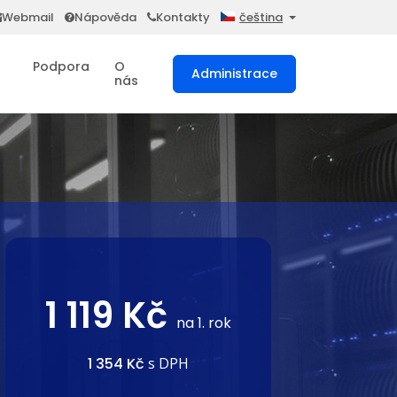
Webmail
Nápověda
Kontakty
čeština
Podpora
O
Administrace
nás
1 119 Kč
na 1. rok
1 354 Kč
s DPH