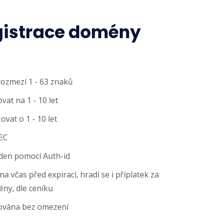
gistrace domény
rozmezí 1 - 63 znaků
at na 1 - 10 let
vat o 1 - 10 let
EC
den pomocí Auth-id
 včas před expirací, hradí se i příplatek za
ny, dle ceníku
ována bez omezení