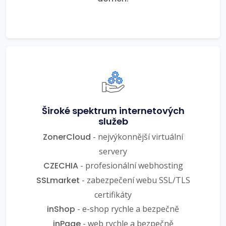
Široké spektrum internetových
služeb
ZonerCloud
- nejvýkonnější virtuální
servery
CZECHIA
- profesionální webhosting
SSLmarket
- zabezpečení webu SSL/TLS
certifikáty
inShop
- e-shop rychle a bezpečně
inPage
- web rychle a bezpečně