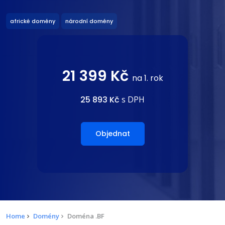
africké domény
národní domény
21 399 Kč
na 1. rok
25 893 Kč
s DPH
Objednat
Home
Domény
Doména .BF