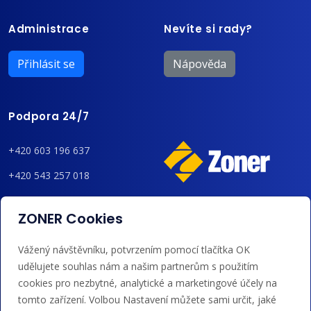
Administrace
Nevíte si rady?
Přihlásit se
Nápověda
Podpora 24/7
+420 603 196 637
+420 543 257 018
admin@regzone.cz
ZONER Cookies
Akceptujeme platby kartou, Google/Apple Pay,
Vážený návštěvníku, potvrzením pomocí tlačítka OK
bankovním převodem a kreditem.
udělujete souhlas nám a našim partnerům s použitím
cookies pro nezbytné, analytické a marketingové účely na
tomto zařízení. Volbou Nastavení můžete sami určit, jaké