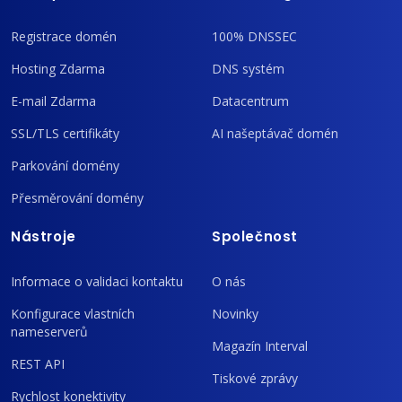
Registrace domén
100% DNSSEC
Hosting Zdarma
DNS systém
E-mail Zdarma
Datacentrum
SSL/TLS certifikáty
AI našeptávač domén
Parkování domény
Přesměrování domény
Nástroje
Společnost
Informace o validaci kontaktu
O nás
Konfigurace vlastních
Novinky
nameserverů
Magazín Interval
REST API
Tiskové zprávy
Rychlost konektivity