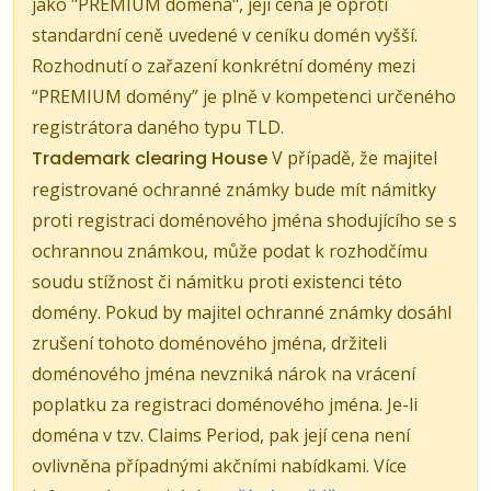
jako "PREMIUM doména", její cena je oproti
standardní ceně uvedené v ceníku domén vyšší.
Rozhodnutí o zařazení konkrétní domény mezi
“PREMIUM domény” je plně v kompetenci určeného
registrátora daného typu TLD.
Trademark clearing House
V případě, že majitel
registrované ochranné známky bude mít námitky
proti registraci doménového jména shodujícího se s
ochrannou známkou, může podat k rozhodčímu
soudu stížnost či námitku proti existenci této
domény. Pokud by majitel ochranné známky dosáhl
zrušení tohoto doménového jména, držiteli
doménového jména nevzniká nárok na vrácení
poplatku za registraci doménového jména. Je-li
doména v tzv. Claims Period, pak její cena není
ovlivněna případnými akčními nabídkami. Více