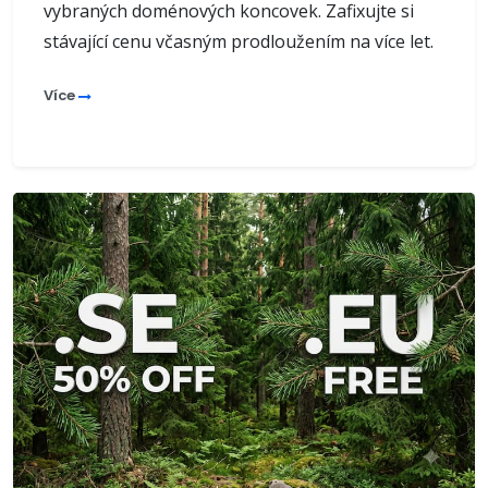
vybraných doménových koncovek. Zafixujte si
stávající cenu včasným prodloužením na více let.
Více