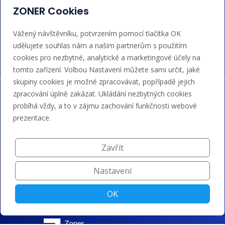
ZONER Cookies
Akceptujeme platby kartou, Google/Apple Pay,
Vážený návštěvníku, potvrzením pomocí tlačítka OK
bankovním převodem a kreditem.
udělujete souhlas nám a našim partnerům s použitím
cookies pro nezbytné, analytické a marketingové účely na
tomto zařízení. Volbou Nastavení můžete sami určit, jaké
skupiny cookies je možné zpracovávat, popřípadě jejich
zpracování úplně zakázat. Ukládání nezbytných cookies
probíhá vždy, a to v zájmu zachování funkčnosti webové
prezentace.
Zavřít
Nastavení
OK