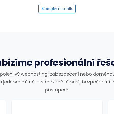
Kompletní ceník
bízíme profesionální řeš
spolehlivý webhosting, zabezpečení nebo doménov
a jednom místě — s maximální péčí, bezpečností a
přístupem.