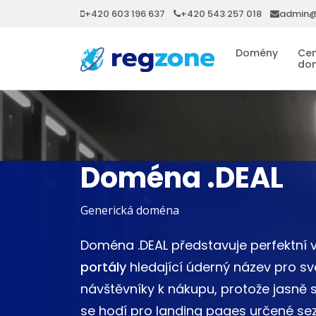
+420 603 196 637
+420 543 257 018
admin@
Domény
Cen
do
Doména .DEAL
Generická doména
Doména .DEAL představuje perfektní 
portály
hledající úderný název pro sv
návštěvníky k nákupu, protože jasně sl
se hodí pro landing pages určené s