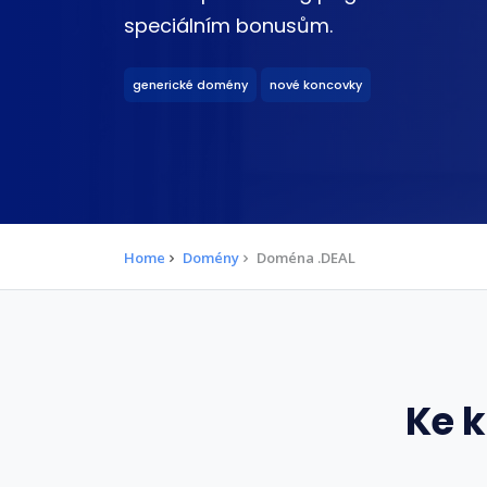
speciálním bonusům.
generické domény
nové koncovky
Home
Domény
Doména .DEAL
Ke 