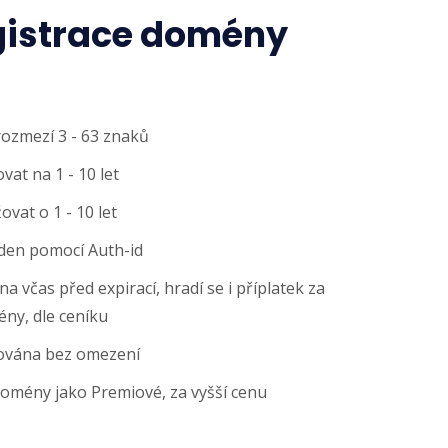
gistrace domény
rozmezí 3 - 63 znaků
at na 1 - 10 let
vat o 1 - 10 let
den pomocí Auth-id
 včas před expirací, hradí se i příplatek za
ny, dle ceníku
ována bez omezení
domény jako Premiové, za vyšší cenu