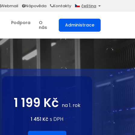
Webmail
Nápověda
Kontakty
čeština
Podpora
O
Administrace
nás
1 199 Kč
na 1. rok
1 451 Kč
s DPH