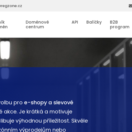
regzone.cz
ík
Doménové
API
Balíčky
B2B
mén
centrum
program
volbu pro
e-shopy a slevové
é akce. Je krátká a motivuje
ibuje výhodnou příležitost. Skvěle
ezónním výprodejům nebo