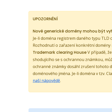
UPOZORNĚNÍ
Nové generické domény mohou být v
Je-li doména registrem daného typu TLD o
Rozhodnutí o zařazení konkrétní domény 
Trademark clearing House
V případě, ž
shodujícího se s ochrannou známkou, může
ochranné známky dosáhl zrušení tohoto d
doménového jména. Je-li doména v tzv. Cla
naší nápovědě
.