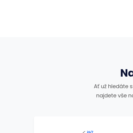
Na
Ať už hledáte 
najdete vše n