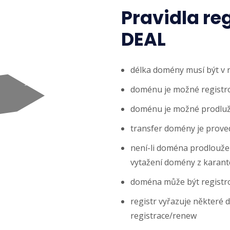
Pravidla re
DEAL
délka domény musí být v 
doménu je možné registrov
doménu je možné prodlužo
transfer domény je prove
není-li doména prodloužena
vytažení domény z karanté
doména může být registr
registr vyřazuje některé 
registrace/renew