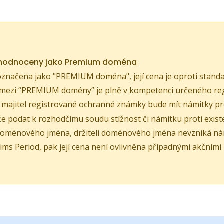
yhodnoceny jako Premium doména
značena jako "PREMIUM doména", její cena je oproti standa
mezi “PREMIUM domény” je plně v kompetenci určeného reg
e majitel registrované ochranné známky bude mít námitky p
 podat k rozhodčímu soudu stížnost či námitku proti existe
oménového jména, držiteli doménového jména nevzniká náro
ims Period, pak její cena není ovlivněna případnými akčními