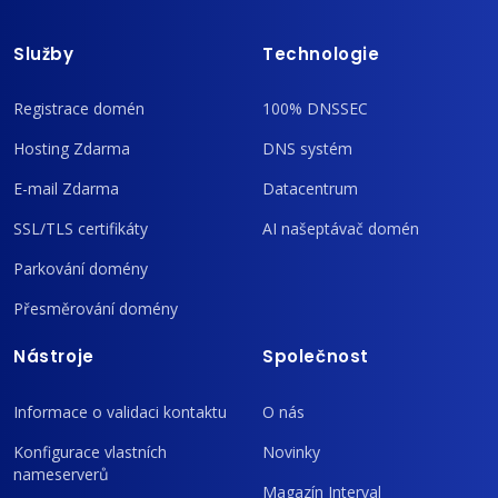
Služby
Technologie
Registrace domén
100% DNSSEC
Hosting Zdarma
DNS systém
E-mail Zdarma
Datacentrum
SSL/TLS certifikáty
AI našeptávač domén
Parkování domény
Přesměrování domény
Nástroje
Společnost
Informace o validaci kontaktu
O nás
Konfigurace vlastních
Novinky
nameserverů
Magazín Interval