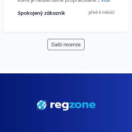
které je neuvěřitelně propracované
...
Více
před 6 měsíci
Spokojený zákazník
Další recenze