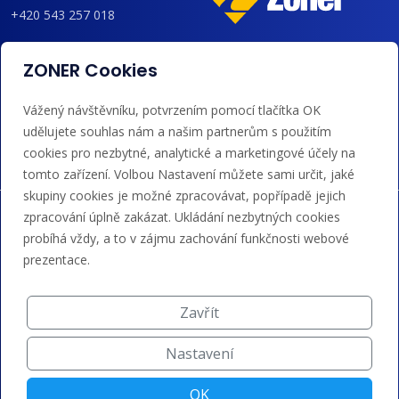
+420 543 257 018
admin@regzone.cz
ZONER Cookies
Akceptujeme platby kartou, Google/Apple Pay,
Vážený návštěvníku, potvrzením pomocí tlačítka OK
bankovním převodem a kreditem.
udělujete souhlas nám a našim partnerům s použitím
cookies pro nezbytné, analytické a marketingové účely na
tomto zařízení. Volbou Nastavení můžete sami určit, jaké
skupiny cookies je možné zpracovávat, popřípadě jejich
zpracování úplně zakázat. Ukládání nezbytných cookies
probíhá vždy, a to v zájmu zachování funkčnosti webové
prezentace.
Zavřít
Nastavení
OK