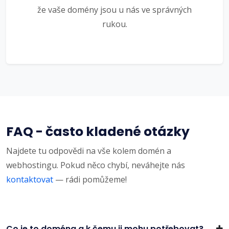
že vaše domény jsou u nás ve správných
rukou.
FAQ - často kladené otázky
Najdete tu odpovědi na vše kolem domén a
webhostingu. Pokud něco chybí, neváhejte nás
kontaktovat
— rádi pomůžeme!
Co je to doména a k čemu ji mohu potřebovat?