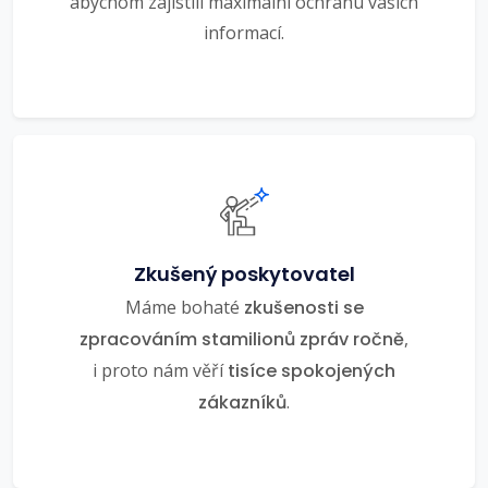
abychom zajistili maximální ochranu vašich
informací.
Zkušený poskytovatel
Máme bohaté
zkušenosti se
zpracováním stamilionů zpráv ročně
,
i proto nám věří
tisíce spokojených
zákazníků
.