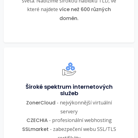
světa. Nabízíme širokou nabídku TLD, ve
které najdete
více než 600 různých
domén.
Široké spektrum internetových
služeb
ZonerCloud
- nejvýkonnější virtuální
servery
CZECHIA
- profesionální webhosting
SSLmarket
- zabezpečení webu SSL/TLS
certifikáty