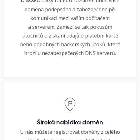
DNSSEC.
Díky tomuto rozšíření bude vaše
doména podepsána a zabezpečena při
komunikaci mezi vaším počítačem
a serverem. Zamezí se tak pokusům
útočníků o získání údajů o platební kartě
nebo podobných hackerských útoků, které
hrozí u nezabezpečených DNS serverů.
Široká nabídka domén
U nás můžete registrovat domény z celého