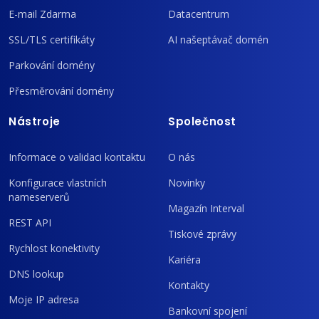
E-mail Zdarma
Datacentrum
SSL/TLS certifikáty
AI našeptávač domén
Parkování domény
Přesměrování domény
Nástroje
Společnost
Informace o validaci kontaktu
O nás
Konfigurace vlastních
Novinky
nameserverů
Magazín Interval
REST API
Tiskové zprávy
Rychlost konektivity
Kariéra
DNS lookup
Kontakty
Moje IP adresa
Bankovní spojení