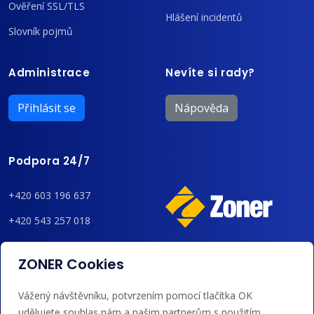
Ověření SSL/TLS
Hlášení incidentů
Slovník pojmů
Administrace
Nevíte si rady?
Přihlásit se
Nápověda
Podpora 24/7
+420 603 196 637
+420 543 257 018
admin@regzone.cz
ZONER Cookies
Akceptujeme platby kartou, Google/Apple Pay,
Vážený návštěvníku, potvrzením pomocí tlačítka OK
bankovním převodem a kreditem.
udělujete souhlas nám a našim partnerům s použitím