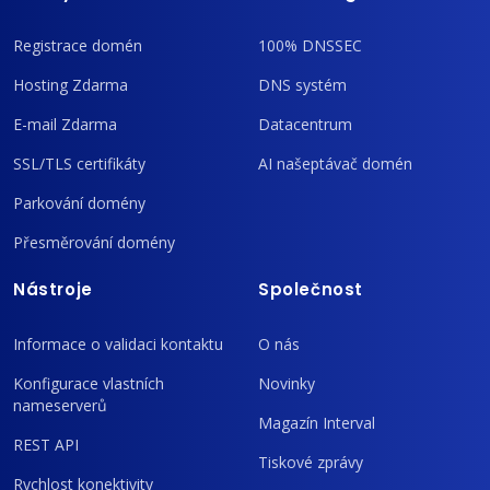
Registrace domén
100% DNSSEC
Hosting Zdarma
DNS systém
E-mail Zdarma
Datacentrum
SSL/TLS certifikáty
AI našeptávač domén
Parkování domény
Přesměrování domény
Nástroje
Společnost
Informace o validaci kontaktu
O nás
Konfigurace vlastních
Novinky
nameserverů
Magazín Interval
REST API
Tiskové zprávy
Rychlost konektivity