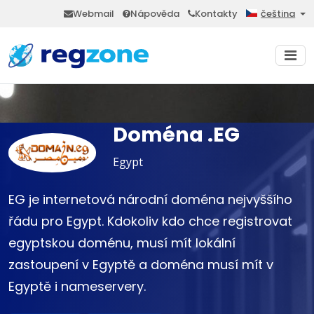
Webmail
Nápověda
Kontakty
čeština
Doména .EG
Egypt
EG je internetová národní doména nejvyššího
řádu pro Egypt. Kdokoliv kdo chce registrovat
egyptskou doménu, musí mít lokální
zastoupení v Egyptě a doména musí mít v
Egyptě i nameservery.