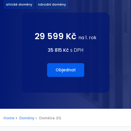
africké domény
národní domény
29 599 Kč
na 1. rok
35 815 Kč
s DPH
Objednat
Home
Domény
Doména .EG