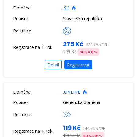
.SK
Slovenská republika
275 Kč
333 Kč s DPH
299 Kč
SLEVA 8 %
Detail
Registrovat
.ONLINE
Generická doména
119 Kč
144 Kč s DPH
1 349 Kč
SLEVA 91 %