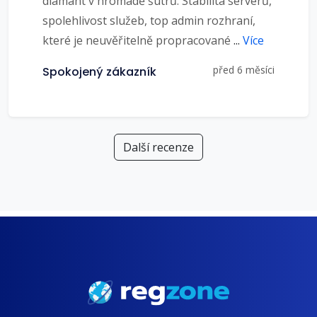
diamant v hromadě šutrů. Stabilita serverů,
spolehlivost služeb, top admin rozhraní,
které je neuvěřitelně propracované
...
Více
před 6 měsíci
Spokojený zákazník
Další recenze