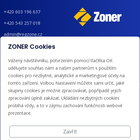
+420 603 196 637
+420 543 257 018
admin@regzone.cz
ZONER Cookies
Akceptujeme platby kartou, Google/Apple Pay,
bankovním převodem a kreditem.
Vážený návštěvníku, potvrzením pomocí tlačítka OK
udělujete souhlas nám a našim partnerům s použitím
cookies pro nezbytné, analytické a marketingové účely na
tomto zařízení. Volbou Nastavení můžete sami určit, jaké
skupiny cookies je možné zpracovávat, popřípadě jejich
zpracování úplně zakázat. Ukládání nezbytných cookies
probíhá vždy, a to v zájmu zachování funkčnosti webové
prezentace.
Zavřít