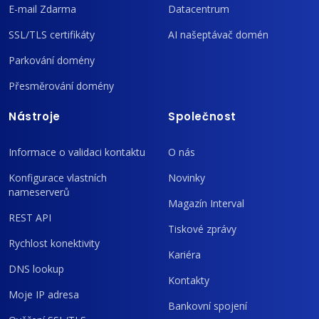
E-mail Zdarma
Datacentrum
SSL/TLS certifikáty
AI našeptávač domén
Parkování domény
Přesměrování domény
Nástroje
Společnost
Informace o validaci kontaktu
O nás
Konfigurace vlastních
Novinky
nameserverů
Magazín Interval
REST API
Tiskové zprávy
Rychlost konektivity
Kariéra
DNS lookup
Kontakty
Moje IP adresa
Bankovní spojení