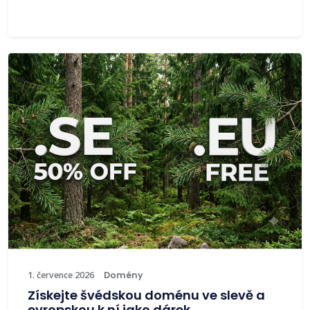
1. července 2026
Domény
Získejte švédskou doménu ve slevě a
evropskou k ní jako dárek