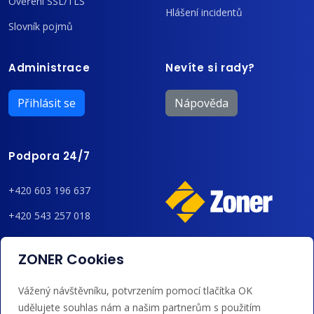
Ověření SSL/TLS
Hlášení incidentů
Slovník pojmů
Administrace
Nevíte si rady?
Přihlásit se
Nápověda
Podpora 24/7
+420 603 196 637
+420 543 257 018
admin@regzone.cz
ZONER Cookies
Akceptujeme platby kartou, Google/Apple Pay,
Vážený návštěvníku, potvrzením pomocí tlačítka OK
bankovním převodem a kreditem.
udělujete souhlas nám a našim partnerům s použitím