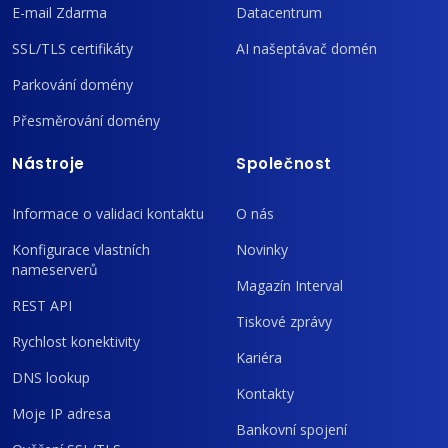
E-mail Zdarma
Datacentrum
SSL/TLS certifikáty
AI našeptávač domén
Parkování domény
Přesměrování domény
Nástroje
Společnost
Informace o validaci kontaktu
O nás
Konfigurace vlastních
Novinky
nameserverů
Magazín Interval
REST API
Tiskové zprávy
Rychlost konektivity
Kariéra
DNS lookup
Kontakty
Moje IP adresa
Bankovní spojení