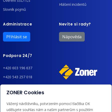
Ověření SSL/TLS
Hlášení incidentů
Slovník pojmů
Administrace
Nevíte si rady?
Přihlásit se
Nápověda
Podpora 24/7
+420 603 196 637
+420 543 257 018
admin@regzone.cz
ZONER Cookies
Akceptujeme platby kartou, Google/Apple Pay,
Vážený návštěvníku, potvrzením pomocí tlačítka OK
bankovním převodem a kreditem.
udělujete souhlas nám a našim partnerům s použitím