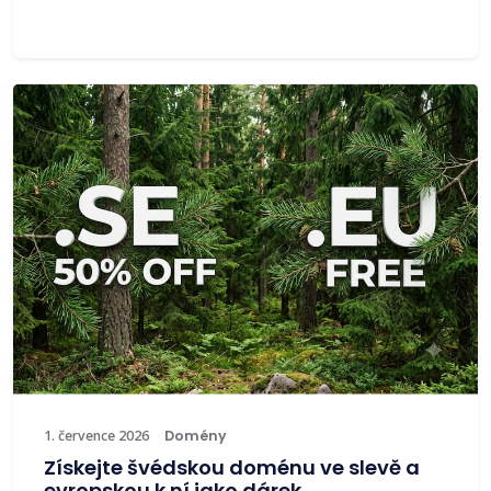
1. července 2026
Domény
Získejte švédskou doménu ve slevě a
evropskou k ní jako dárek