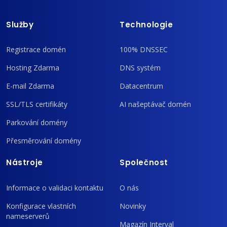
Služby
Technologie
Registrace domén
100% DNSSEC
Hosting Zdarma
DNS systém
E-mail Zdarma
Datacentrum
SSL/TLS certifikáty
AI našeptávač domén
Parkování domény
Přesměrování domény
Nástroje
Společnost
Informace o validaci kontaktu
O nás
Konfigurace vlastních
Novinky
nameserverů
Magazín Interval