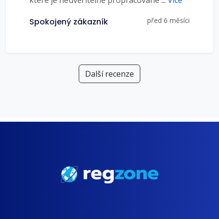
které je neuvěřitelně propracované
...
Více
před 6 měsíci
Spokojený zákazník
Další recenze