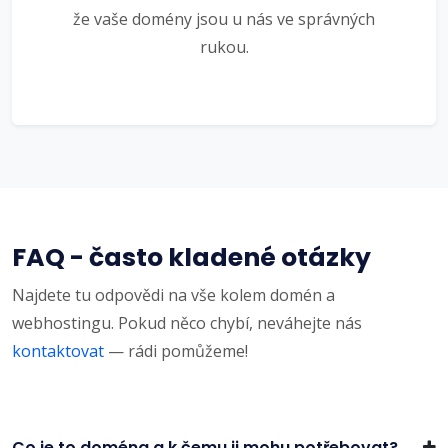
že vaše domény jsou u nás ve správných
rukou.
FAQ - často kladené otázky
Najdete tu odpovědi na vše kolem domén a
webhostingu. Pokud něco chybí, neváhejte nás
kontaktovat
— rádi pomůžeme!
Co je to doména a k čemu ji mohu potřebovat?