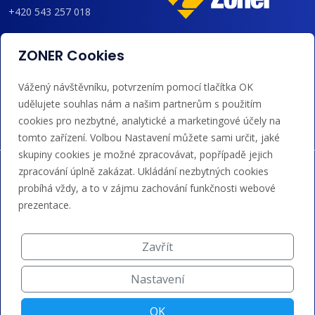
+420 543 257 018
admin@regzone.cz
ZONER Cookies
Akceptujeme platby kartou, Google/Apple Pay,
Vážený návštěvníku, potvrzením pomocí tlačítka OK
bankovním převodem a kreditem.
udělujete souhlas nám a našim partnerům s použitím
cookies pro nezbytné, analytické a marketingové účely na
tomto zařízení. Volbou Nastavení můžete sami určit, jaké
skupiny cookies je možné zpracovávat, popřípadě jejich
zpracování úplně zakázat. Ukládání nezbytných cookies
probíhá vždy, a to v zájmu zachování funkčnosti webové
prezentace.
Zavřít
Nastavení
OK