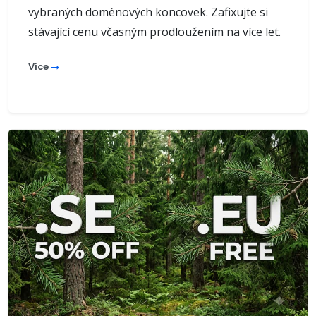
vybraných doménových koncovek. Zafixujte si
stávající cenu včasným prodloužením na více let.
Více