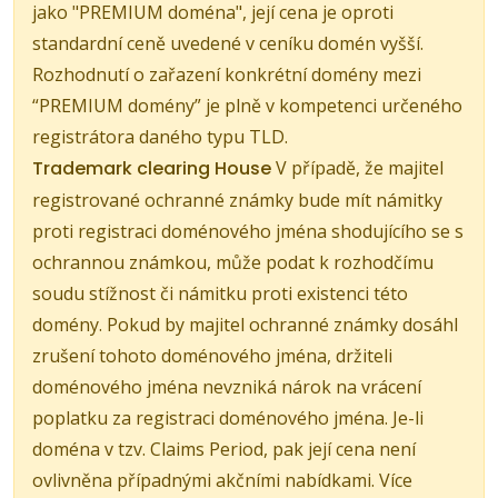
jako "PREMIUM doména", její cena je oproti
standardní ceně uvedené v ceníku domén vyšší.
Rozhodnutí o zařazení konkrétní domény mezi
“PREMIUM domény” je plně v kompetenci určeného
registrátora daného typu TLD.
Trademark clearing House
V případě, že majitel
registrované ochranné známky bude mít námitky
proti registraci doménového jména shodujícího se s
ochrannou známkou, může podat k rozhodčímu
soudu stížnost či námitku proti existenci této
domény. Pokud by majitel ochranné známky dosáhl
zrušení tohoto doménového jména, držiteli
doménového jména nevzniká nárok na vrácení
poplatku za registraci doménového jména. Je-li
doména v tzv. Claims Period, pak její cena není
ovlivněna případnými akčními nabídkami. Více