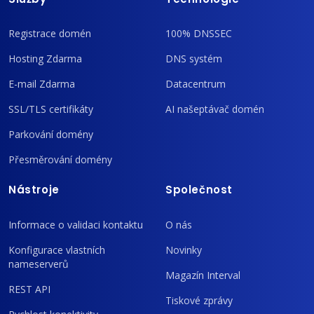
Registrace domén
100% DNSSEC
Hosting Zdarma
DNS systém
E-mail Zdarma
Datacentrum
SSL/TLS certifikáty
AI našeptávač domén
Parkování domény
Přesměrování domény
Nástroje
Společnost
Informace o validaci kontaktu
O nás
Konfigurace vlastních
Novinky
nameserverů
Magazín Interval
REST API
Tiskové zprávy