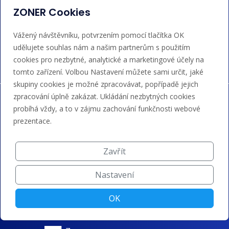
admin@regzone.cz
ZONER Cookies
Akceptujeme platby kartou, Google/Apple Pay,
Vážený návštěvníku, potvrzením pomocí tlačítka OK
bankovním převodem a kreditem.
udělujete souhlas nám a našim partnerům s použitím
cookies pro nezbytné, analytické a marketingové účely na
tomto zařízení. Volbou Nastavení můžete sami určit, jaké
skupiny cookies je možné zpracovávat, popřípadě jejich
zpracování úplně zakázat. Ukládání nezbytných cookies
probíhá vždy, a to v zájmu zachování funkčnosti webové
prezentace.
Zavřít
Nastavení
OK