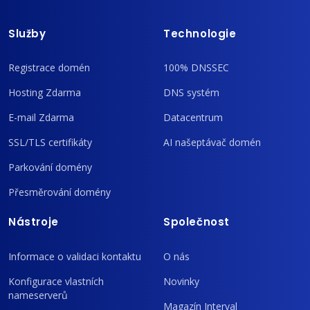
Služby
Technologie
Registrace domén
100% DNSSEC
Hosting Zdarma
DNS systém
E-mail Zdarma
Datacentrum
SSL/TLS certifikáty
AI našeptávač domén
Parkování domény
Přesměrování domény
Nástroje
Společnost
Informace o validaci kontaktu
O nás
Konfigurace vlastních
Novinky
nameserverů
Magazín Interval