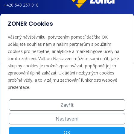
+420 543 257 018
admin@regzone.cz
ZONER Cookies
Akceptujeme platby kartou, Google/Apple Pay,
Vážený návštěvníku, potvrzením pomocí tlačítka OK
bankovním převodem a kreditem.
udělujete souhlas nám a našim partnerům s použitím
cookies pro nezbytné, analytické a marketingové účely na
tomto zařízení. Volbou Nastavení můžete sami určit, jaké
skupiny cookies je možné zpracovávat, popřípadě jejich
zpracování úplně zakázat. Ukládání nezbytných cookies
probíhá vždy, a to v zájmu zachování funkčnosti webové
prezentace.
Zavřít
Nastavení
OK