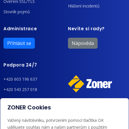
Ověření SSL/TLS
Hlášení incidentů
Slovník pojmů
Administrace
Nevíte si rady?
Přihlásit se
Nápověda
Podpora 24/7
+420 603 196 637
+420 543 257 018
admin@regzone.cz
ZONER Cookies
Akceptujeme platby kartou, Google/Apple Pay,
Vážený návštěvníku, potvrzením pomocí tlačítka OK
bankovním převodem a kreditem.
udělujete souhlas nám a našim partnerům s použitím