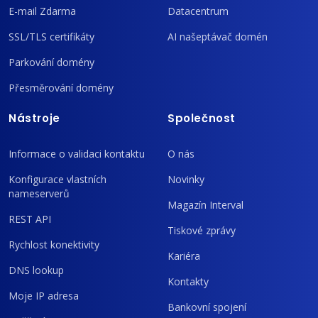
E-mail Zdarma
Datacentrum
SSL/TLS certifikáty
AI našeptávač domén
Parkování domény
Přesměrování domény
Nástroje
Společnost
Informace o validaci kontaktu
O nás
Konfigurace vlastních
Novinky
nameserverů
Magazín Interval
REST API
Tiskové zprávy
Rychlost konektivity
Kariéra
DNS lookup
Kontakty
Moje IP adresa
Bankovní spojení