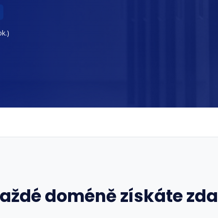
k.)
každé doméně získáte zd