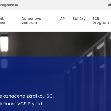
regzone.cz
ík
Doménové
API
Balíčky
B2B
mén
centrum
program
e označena zkratkou SC.
ečnost VCS Pty Ltd.