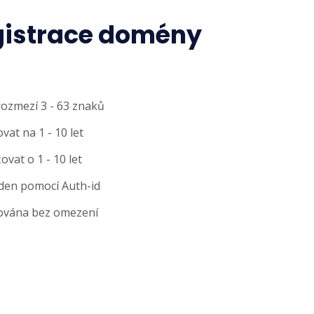
gistrace domény
rozmezí 3 - 63 znaků
at na 1 - 10 let
vat o 1 - 10 let
den pomocí Auth-id
ována bez omezení