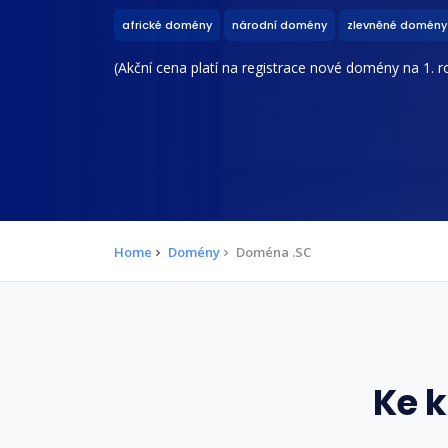
africké domény
národní domény
zlevněné domény
(Akční cena platí na registrace nové domény na 1. ro
Home
Domény
Doména .SC
Ke 