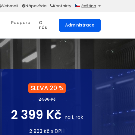
Webmail
Nápověda
Kontakty
čeština
Podpora
O
Administrace
nás
SLEVA 20 %
2 990 Kč
2 399 Kč
na 1. rok
2 903 Kč
s DPH