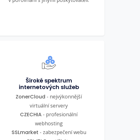
v porovnání s jinými poskytovateli.
Široké spektrum
internetových služeb
ZonerCloud
- nejvýkonnější
virtuální servery
CZECHIA
- profesionální
webhosting
SSLmarket
- zabezpečení webu