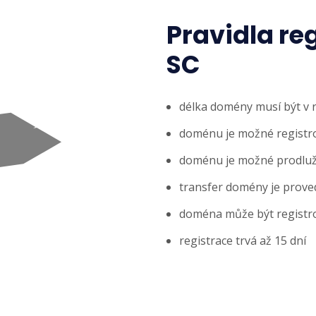
Pravidla re
SC
délka domény musí být v 
doménu je možné registrov
doménu je možné prodlužo
transfer domény je prove
doména může být registr
registrace trvá až 15 dní