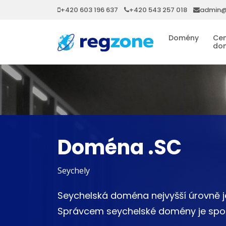
+420 603 196 637
+420 543 257 018
admin@
Domény
Cen
do
Doména .SC
Seychely
Seychelská doména nejvyšší úrovně j
Správcem seychelské domény je spol