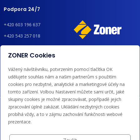
Podpora 24/7
+420 603 196 637
+420 543 257 018
admin@regzone.cz
ZONER Cookies
Akceptujeme platby kartou, Google/Apple Pay,
Vážený návštěvníku, potvrzením pomocí tlačítka OK
bankovním převodem a kreditem.
udělujete souhlas nám a našim partnerům s použitím
cookies pro nezbytné, analytické a marketingové účely na
tomto zařízení. Volbou Nastavení můžete sami určit, jaké
skupiny cookies je možné zpracovávat, popřípadě jejich
zpracování úplně zakázat. Ukládání nezbytných cookies
probíhá vždy, a to v zájmu zachování funkčnosti webové
prezentace.