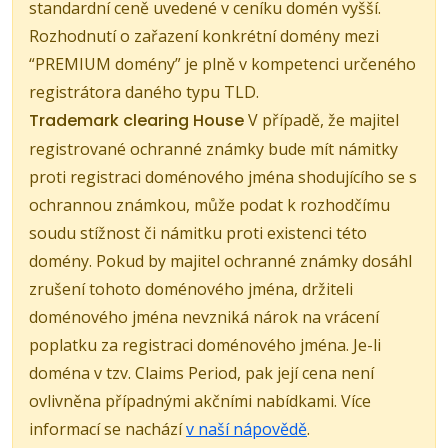
standardní ceně uvedené v ceníku domén vyšší.
Rozhodnutí o zařazení konkrétní domény mezi
“PREMIUM domény” je plně v kompetenci určeného
registrátora daného typu TLD.
Trademark clearing House
V případě, že majitel
registrované ochranné známky bude mít námitky
proti registraci doménového jména shodujícího se s
ochrannou známkou, může podat k rozhodčímu
soudu stížnost či námitku proti existenci této
domény. Pokud by majitel ochranné známky dosáhl
zrušení tohoto doménového jména, držiteli
doménového jména nevzniká nárok na vrácení
poplatku za registraci doménového jména. Je-li
doména v tzv. Claims Period, pak její cena není
ovlivněna případnými akčními nabídkami. Více
informací se nachází
v naší nápovědě
.