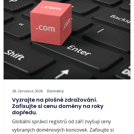
28. července 2026
Domény
Vyzrajte na plošné zdražování.
Zafixujte si cenu domény na roky
dopředu.
Globální správci registrů od září zvyšují ceny
vybraných doménových koncovek. Zafixujte si