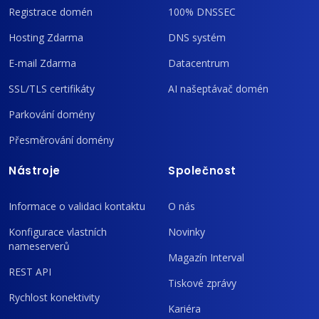
Registrace domén
100% DNSSEC
Hosting Zdarma
DNS systém
E-mail Zdarma
Datacentrum
SSL/TLS certifikáty
AI našeptávač domén
Parkování domény
Přesměrování domény
Nástroje
Společnost
Informace o validaci kontaktu
O nás
Konfigurace vlastních
Novinky
nameserverů
Magazín Interval
REST API
Tiskové zprávy
Rychlost konektivity
Kariéra