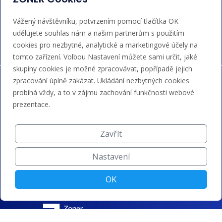
Akceptujeme platby kartou, Google/Apple Pay,
Vážený návštěvníku, potvrzením pomocí tlačítka OK
bankovním převodem a kreditem.
udělujete souhlas nám a našim partnerům s použitím
cookies pro nezbytné, analytické a marketingové účely na
tomto zařízení. Volbou Nastavení můžete sami určit, jaké
skupiny cookies je možné zpracovávat, popřípadě jejich
zpracování úplně zakázat. Ukládání nezbytných cookies
probíhá vždy, a to v zájmu zachování funkčnosti webové
prezentace.
Zavřít
Nastavení
OK