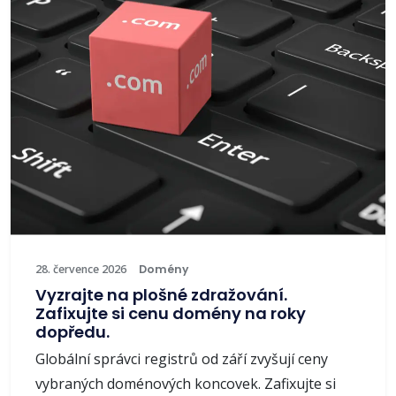
28. července 2026
Domény
Vyzrajte na plošné zdražování.
Zafixujte si cenu domény na roky
dopředu.
Globální správci registrů od září zvyšují ceny
vybraných doménových koncovek. Zafixujte si