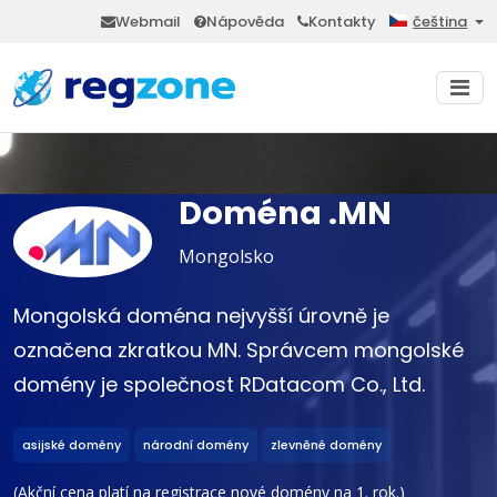
Webmail
Nápověda
Kontakty
čeština
Doména .MN
Mongolsko
Mongolská doména nejvyšší úrovně je
označena zkratkou MN. Správcem mongolské
domény je společnost RDatacom Co., Ltd.
asijské domény
národní domény
zlevněné domény
(Akční cena platí na registrace nové domény na 1. rok.)