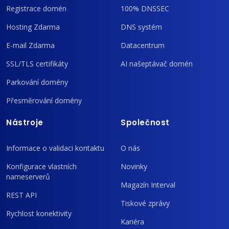
Registrace domén
100% DNSSEC
Hosting Zdarma
DNS systém
E-mail Zdarma
Datacentrum
SSL/TLS certifikáty
AI našeptávač domén
Parkování domény
Přesměrování domény
Nástroje
Společnost
Informace o validaci kontaktu
O nás
Konfigurace vlastních
Novinky
nameserverů
Magazín Interval
REST API
Tiskové zprávy
Rychlost konektivity
Kariéra