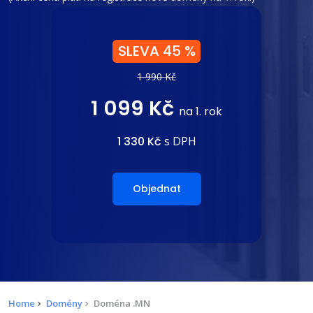
SLEVA 45 %
1 990 Kč
1 099 Kč
na 1. rok
1 330 Kč
s DPH
Objednat
Home
Domény
Doména .MN