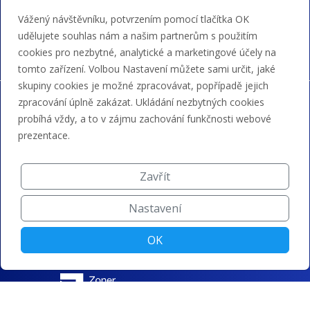
Akceptujeme platby kartou, Google/Apple Pay,
Vážený návštěvníku, potvrzením pomocí tlačítka OK
bankovním převodem a kreditem.
udělujete souhlas nám a našim partnerům s použitím
cookies pro nezbytné, analytické a marketingové účely na
tomto zařízení. Volbou Nastavení můžete sami určit, jaké
skupiny cookies je možné zpracovávat, popřípadě jejich
zpracování úplně zakázat. Ukládání nezbytných cookies
probíhá vždy, a to v zájmu zachování funkčnosti webové
prezentace.
Zavřít
Nastavení
OK