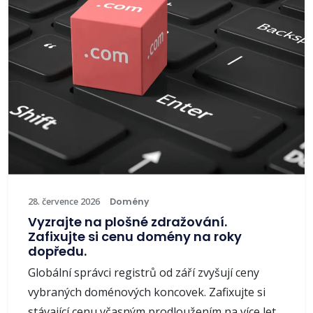
28. července 2026
Domény
Vyzrajte na plošné zdražování.
Zafixujte si cenu domény na roky
dopředu.
Globální správci registrů od září zvyšují ceny
vybraných doménových koncovek. Zafixujte si
stávající cenu včasným prodloužením na více let.