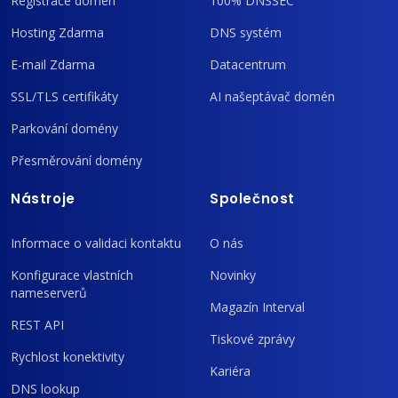
Registrace domén
100% DNSSEC
Hosting Zdarma
DNS systém
E-mail Zdarma
Datacentrum
SSL/TLS certifikáty
AI našeptávač domén
Parkování domény
Přesměrování domény
Nástroje
Společnost
Informace o validaci kontaktu
O nás
Konfigurace vlastních
Novinky
nameserverů
Magazín Interval
REST API
Tiskové zprávy
Rychlost konektivity
Kariéra
DNS lookup