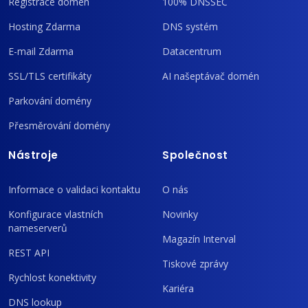
Registrace domén
100% DNSSEC
Hosting Zdarma
DNS systém
E-mail Zdarma
Datacentrum
SSL/TLS certifikáty
AI našeptávač domén
Parkování domény
Přesměrování domény
Nástroje
Společnost
Informace o validaci kontaktu
O nás
Konfigurace vlastních
Novinky
nameserverů
Magazín Interval
REST API
Tiskové zprávy
Rychlost konektivity
Kariéra
DNS lookup