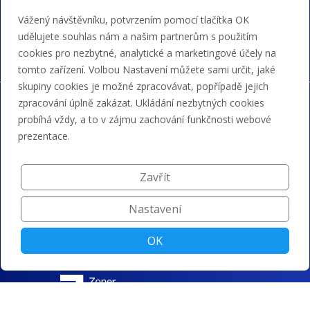
Akceptujeme platby kartou, Google/Apple Pay,
Vážený návštěvníku, potvrzením pomocí tlačítka OK
bankovním převodem a kreditem.
udělujete souhlas nám a našim partnerům s použitím
cookies pro nezbytné, analytické a marketingové účely na
tomto zařízení. Volbou Nastavení můžete sami určit, jaké
skupiny cookies je možné zpracovávat, popřípadě jejich
zpracování úplně zakázat. Ukládání nezbytných cookies
probíhá vždy, a to v zájmu zachování funkčnosti webové
prezentace.
Zavřít
Nastavení
OK