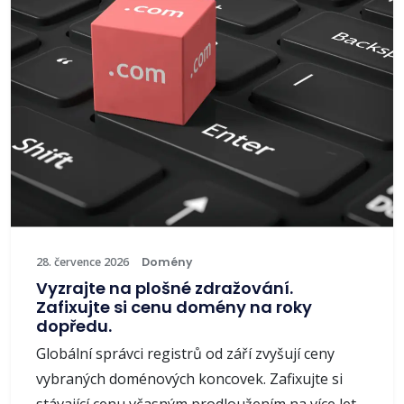
28. července 2026
Domény
Vyzrajte na plošné zdražování.
Zafixujte si cenu domény na roky
dopředu.
Globální správci registrů od září zvyšují ceny
vybraných doménových koncovek. Zafixujte si
stávající cenu včasným prodloužením na více let.