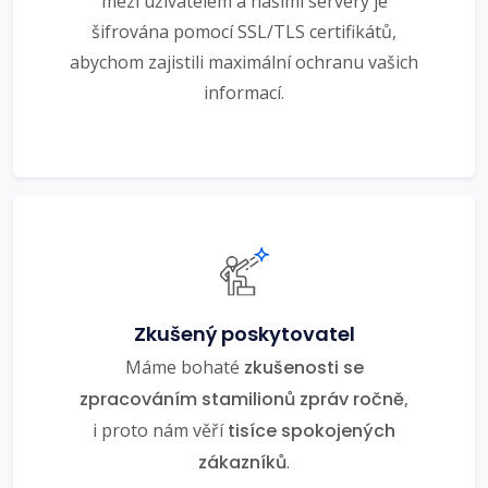
mezi uživatelem a našimi servery je
šifrována pomocí SSL/TLS certifikátů,
abychom zajistili maximální ochranu vašich
informací.
Zkušený poskytovatel
Máme bohaté
zkušenosti se
zpracováním stamilionů zpráv ročně
,
i proto nám věří
tisíce spokojených
zákazníků
.