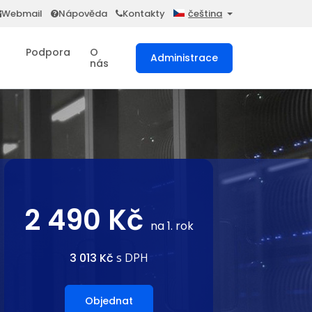
Webmail
Nápověda
Kontakty
čeština
Podpora
O
Administrace
nás
2 490 Kč
na 1. rok
3 013 Kč
s DPH
Objednat