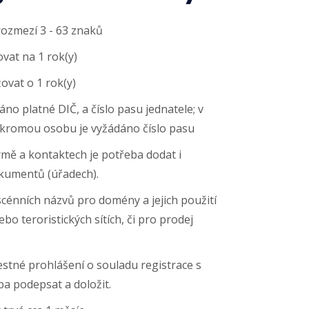
rozmezí 3 - 63 znaků
vat na 1 rok(y)
vat o 1 rok(y)
áno platné DIČ, a číslo pasu jednatele; v
ukromou osobu je vyžádáno číslo pasu
rmě a kontaktech je potřeba dodat i
okumentů (úřadech).
cénních názvů pro domény a jejich použití
bo teroristických sítích, či pro prodej
stné prohlášení o souladu registrace s
ba podepsat a doložit.