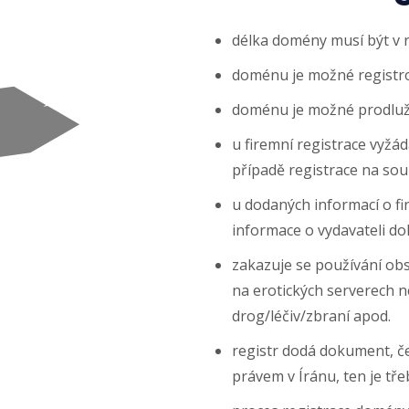
délka domény musí být v 
doménu je možné registro
doménu je možné prodlužo
u firemní registrace vyžád
případě registrace na so
u dodaných informací o fi
informace o vydavateli d
zakazuje se používání obs
na erotických serverech ne
drog/léčiv/zbraní apod.
registr dodá dokument, če
právem v Íránu, ten je tře