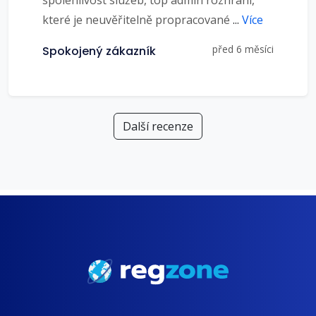
spolehlivost služeb, top admin rozhraní,
které je neuvěřitelně propracované
...
Více
před 6 měsíci
Spokojený zákazník
Další recenze