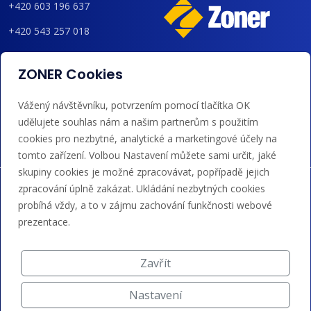
+420 603 196 637
+420 543 257 018
admin@regzone.cz
ZONER Cookies
Akceptujeme platby kartou, Google/Apple Pay,
Vážený návštěvníku, potvrzením pomocí tlačítka OK
bankovním převodem a kreditem.
udělujete souhlas nám a našim partnerům s použitím
cookies pro nezbytné, analytické a marketingové účely na
tomto zařízení. Volbou Nastavení můžete sami určit, jaké
skupiny cookies je možné zpracovávat, popřípadě jejich
zpracování úplně zakázat. Ukládání nezbytných cookies
probíhá vždy, a to v zájmu zachování funkčnosti webové
prezentace.
Zavřít
Nastavení