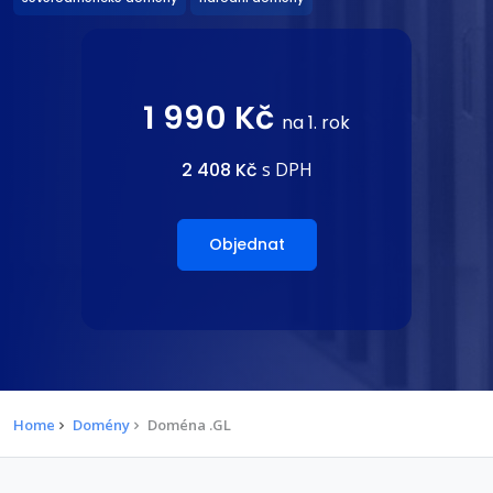
1 990 Kč
na 1. rok
2 408 Kč
s DPH
Objednat
Home
Domény
Doména .GL