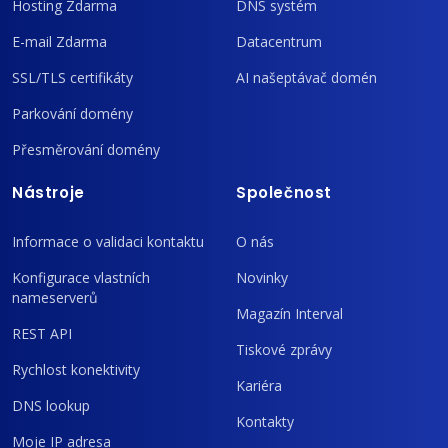
Hosting Zdarma
DNS systém
E-mail Zdarma
Datacentrum
SSL/TLS certifikáty
AI našeptávač domén
Parkování domény
Přesměrování domény
Nástroje
Společnost
Informace o validaci kontaktu
O nás
Konfigurace vlastních
Novinky
nameserverů
Magazín Interval
REST API
Tiskové zprávy
Rychlost konektivity
Kariéra
DNS lookup
Kontakty
Moje IP adresa