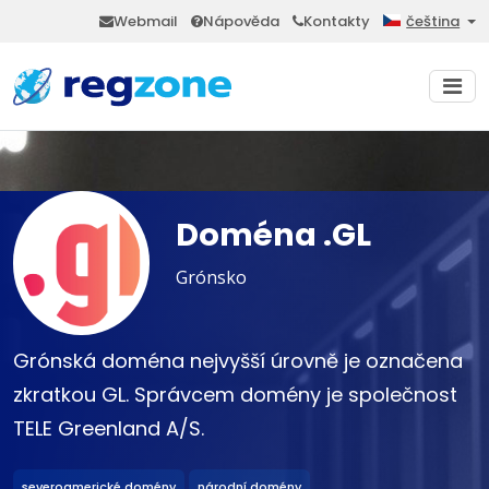
Webmail
Nápověda
Kontakty
čeština
Doména .GL
Grónsko
Grónská doména nejvyšší úrovně je označena
zkratkou GL. Správcem domény je společnost
TELE Greenland A/S.
severoamerické domény
národní domény