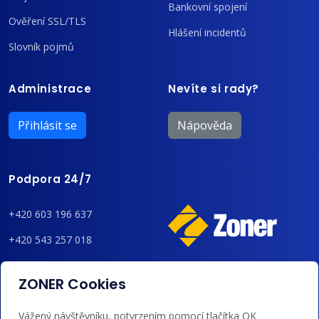
Bankovní spojení
Ověření SSL/TLS
Hlášení incidentů
Slovník pojmů
Administrace
Nevíte si rady?
Přihlásit se
Nápověda
Podpora 24/7
+420 603 196 637
+420 543 257 018
admin@regzone.cz
ZONER Cookies
Akceptujeme platby kartou, Google/Apple Pay,
Vážený návštěvníku, potvrzením pomocí tlačítka OK