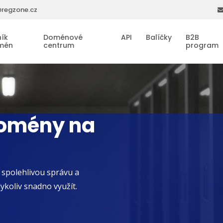
regzone.cz
ík
Doménové
API
Balíčky
B2B
mén
centrum
program
domény na
 spolehlivou správu a
koliv snadno využít.