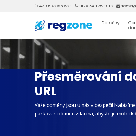
+420 603 196 637
+420 543 257 018
admin@
Domény
Cen
do
Přesměrování 
URL
Vaše domény jsou u nás v bezpečí! Nabízíme
parkování domén zdarma, abyste je mohli kdy