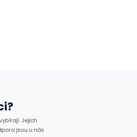
ci?
ybírají. Jejich
odpora jsou u nás