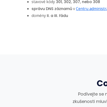
stavové kódy
301
,
302
,
307
, nebo
308
správu DNS záznamů
v
Centru administr
domény
II. a III. řádu
Co
Podívejte se n
zkušenosti mluví