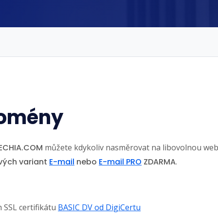
domény
ZECHIA.COM
můžete kdykoliv nasměrovat na libovolnou we
vých variant
E-mail
nebo
E-mail PRO
ZDARMA
.
 SSL certifikátu
BASIC DV od DigiCertu