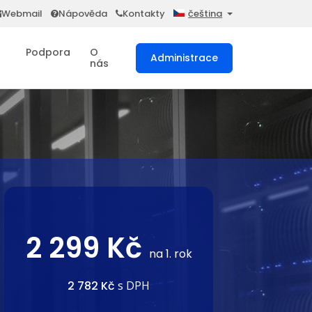
Webmail
Nápověda
Kontakty
čeština
Podpora
O
Administrace
nás
2 299 Kč
na 1. rok
2 782 Kč
s DPH