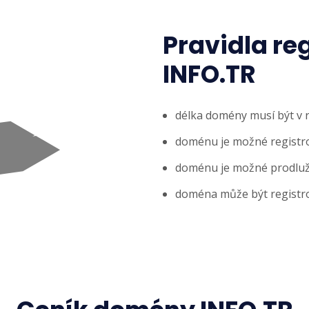
Pravidla re
INFO.TR
délka domény musí být v 
doménu je možné registrov
doménu je možné prodlužov
doména může být registr