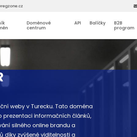
regzone.cz
ík
Doménové
API
Balíčky
B2B
mén
centrum
program
R
mační weby v Turecku. Tato doména
o prezentaci informačních článků,
ání silného online brandu a
 díky zvýšené viditelnosti a