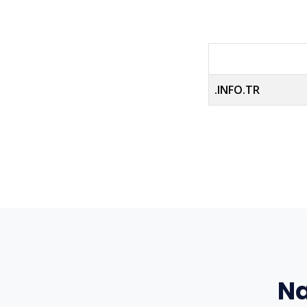
.INFO.TR
Na