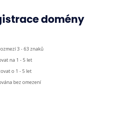
gistrace domény
rozmezí 3 - 63 znaků
at na 1 - 5 let
at o 1 - 5 let
ována bez omezení