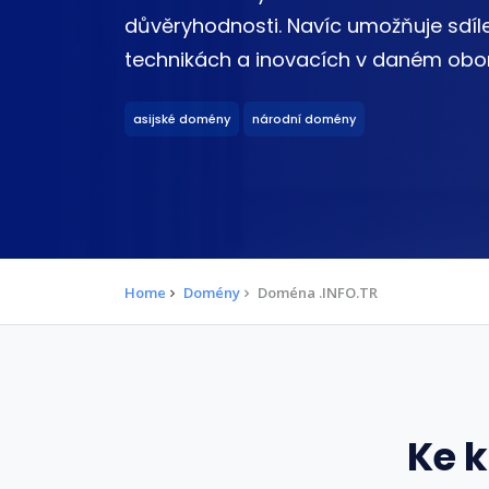
důvěryhodnosti. Navíc umožňuje sdíle
technikách a inovacích v daném obor
asijské domény
národní domény
Home
Domény
Doména .INFO.TR
Ke 