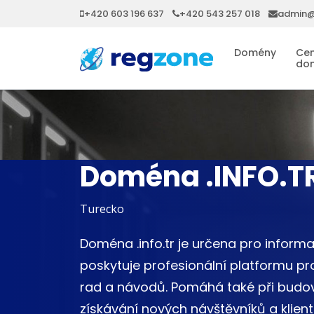
+420 603 196 637
+420 543 257 018
admin@
Domény
Cen
do
Doména .INFO.T
Turecko
Doména .info.tr je určena pro infor
poskytuje profesionální platformu pr
rad a návodů. Pomáhá také při budov
získávání nových návštěvníků a klientů