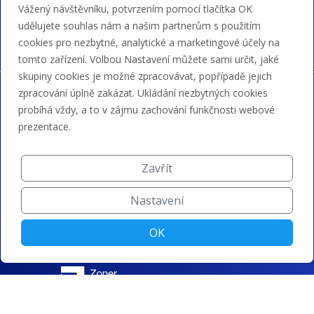
Akceptujeme platby kartou, Google/Apple Pay,
Vážený návštěvníku, potvrzením pomocí tlačítka OK
bankovním převodem a kreditem.
udělujete souhlas nám a našim partnerům s použitím
cookies pro nezbytné, analytické a marketingové účely na
tomto zařízení. Volbou Nastavení můžete sami určit, jaké
skupiny cookies je možné zpracovávat, popřípadě jejich
zpracování úplně zakázat. Ukládání nezbytných cookies
probíhá vždy, a to v zájmu zachování funkčnosti webové
prezentace.
Zavřít
Nastavení
OK