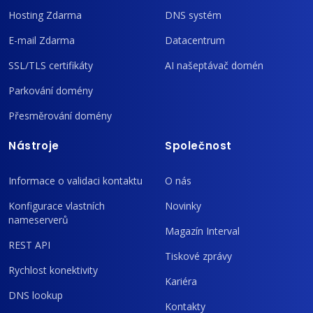
Hosting Zdarma
DNS systém
E-mail Zdarma
Datacentrum
SSL/TLS certifikáty
AI našeptávač domén
Parkování domény
Přesměrování domény
Nástroje
Společnost
Informace o validaci kontaktu
O nás
Konfigurace vlastních
Novinky
nameserverů
Magazín Interval
REST API
Tiskové zprávy
Rychlost konektivity
Kariéra
DNS lookup
Kontakty