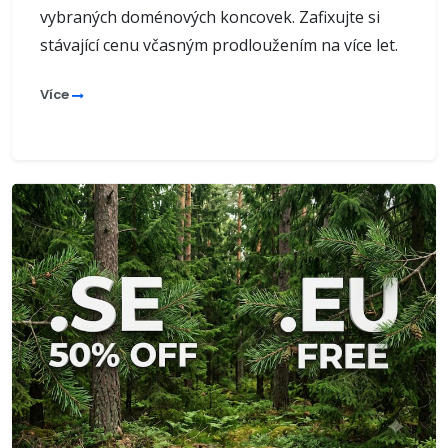
vybraných doménových koncovek. Zafixujte si
stávající cenu včasným prodloužením na více let.
Více