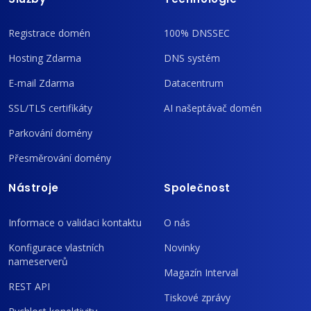
Registrace domén
100% DNSSEC
Hosting Zdarma
DNS systém
E-mail Zdarma
Datacentrum
SSL/TLS certifikáty
AI našeptávač domén
Parkování domény
Přesměrování domény
Nástroje
Společnost
Informace o validaci kontaktu
O nás
Konfigurace vlastních
Novinky
nameserverů
Magazín Interval
REST API
Tiskové zprávy