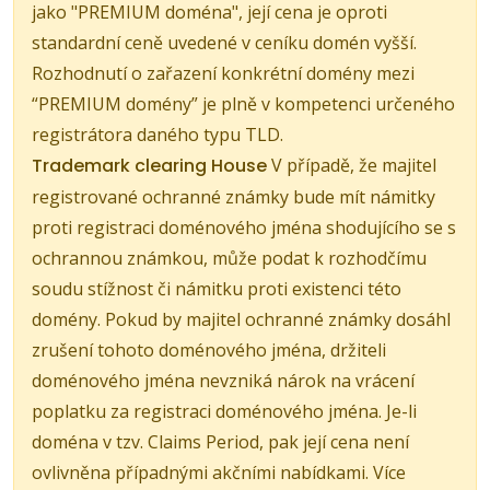
jako "PREMIUM doména", její cena je oproti
standardní ceně uvedené v ceníku domén vyšší.
Rozhodnutí o zařazení konkrétní domény mezi
“PREMIUM domény” je plně v kompetenci určeného
registrátora daného typu TLD.
Trademark clearing House
V případě, že majitel
registrované ochranné známky bude mít námitky
proti registraci doménového jména shodujícího se s
ochrannou známkou, může podat k rozhodčímu
soudu stížnost či námitku proti existenci této
domény. Pokud by majitel ochranné známky dosáhl
zrušení tohoto doménového jména, držiteli
doménového jména nevzniká nárok na vrácení
poplatku za registraci doménového jména. Je-li
doména v tzv. Claims Period, pak její cena není
ovlivněna případnými akčními nabídkami. Více