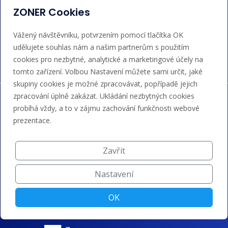
admin@regzone.cz
ZONER Cookies
Akceptujeme platby kartou, Google/Apple Pay,
Vážený návštěvníku, potvrzením pomocí tlačítka OK
bankovním převodem a kreditem.
udělujete souhlas nám a našim partnerům s použitím
cookies pro nezbytné, analytické a marketingové účely na
tomto zařízení. Volbou Nastavení můžete sami určit, jaké
skupiny cookies je možné zpracovávat, popřípadě jejich
zpracování úplně zakázat. Ukládání nezbytných cookies
probíhá vždy, a to v zájmu zachování funkčnosti webové
prezentace.
Zavřít
Nastavení
OK