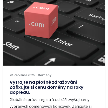
28. července 2026
Domény
Vyzrajte na plošné zdražování.
Zafixujte si cenu domény na roky
dopředu.
Globální správci registrů od září zvyšují ceny
vybraných doménových koncovek. Zafixujte si