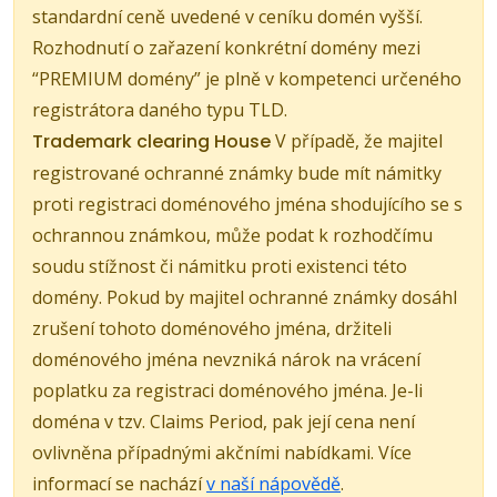
standardní ceně uvedené v ceníku domén vyšší.
Rozhodnutí o zařazení konkrétní domény mezi
“PREMIUM domény” je plně v kompetenci určeného
registrátora daného typu TLD.
Trademark clearing House
V případě, že majitel
registrované ochranné známky bude mít námitky
proti registraci doménového jména shodujícího se s
ochrannou známkou, může podat k rozhodčímu
soudu stížnost či námitku proti existenci této
domény. Pokud by majitel ochranné známky dosáhl
zrušení tohoto doménového jména, držiteli
doménového jména nevzniká nárok na vrácení
poplatku za registraci doménového jména. Je-li
doména v tzv. Claims Period, pak její cena není
ovlivněna případnými akčními nabídkami. Více
informací se nachází
v naší nápovědě
.