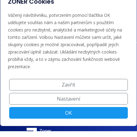
ZONER Cookies
Akceptujeme platby kartou, Google/Apple Pay,
Vážený návštěvníku, potvrzením pomocí tlačítka OK
bankovním převodem a kreditem.
udělujete souhlas nám a našim partnerům s použitím
cookies pro nezbytné, analytické a marketingové účely na
tomto zařízení. Volbou Nastavení můžete sami určit, jaké
skupiny cookies je možné zpracovávat, popřípadě jejich
zpracování úplně zakázat. Ukládání nezbytných cookies
probíhá vždy, a to v zájmu zachování funkčnosti webové
prezentace.
Zavřít
Nastavení
OK