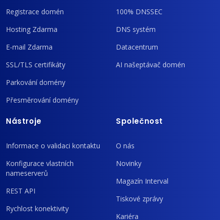
Registrace domén
100% DNSSEC
Hosting Zdarma
DNS systém
E-mail Zdarma
Datacentrum
SSL/TLS certifikáty
AI našeptávač domén
Parkování domény
Přesměrování domény
Nástroje
Společnost
Informace o validaci kontaktu
O nás
Konfigurace vlastních
Novinky
nameserverů
Magazín Interval
REST API
Tiskové zprávy
Rychlost konektivity
Kariéra