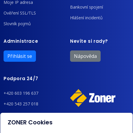
Moje IP adresa
Bankovní spojení
Ověření SSL/TLS
Hlášení incidentů
Slovník pojmů
Administrace
Nevíte si rady?
Přihlásit se
Nápověda
Podpora 24/7
+420 603 196 637
+420 543 257 018
admin@regzone.cz
ZONER Cookies
Akceptujeme platby kartou, Google/Apple Pay,