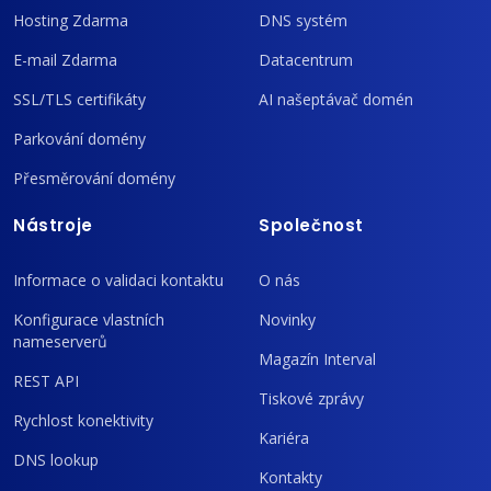
Hosting Zdarma
DNS systém
E-mail Zdarma
Datacentrum
SSL/TLS certifikáty
AI našeptávač domén
Parkování domény
Přesměrování domény
Nástroje
Společnost
Informace o validaci kontaktu
O nás
Konfigurace vlastních
Novinky
nameserverů
Magazín Interval
REST API
Tiskové zprávy
Rychlost konektivity
Kariéra
DNS lookup
Kontakty