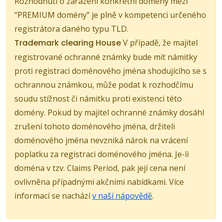
Rozhodnutí o zařazení konkrétní domény mezi
“PREMIUM domény” je plně v kompetenci určeného
registrátora daného typu TLD.
Trademark clearing House
V případě, že majitel
registrované ochranné známky bude mít námitky
proti registraci doménového jména shodujícího se s
ochrannou známkou, může podat k rozhodčímu
soudu stížnost či námitku proti existenci této
domény. Pokud by majitel ochranné známky dosáhl
zrušení tohoto doménového jména, držiteli
doménového jména nevzniká nárok na vrácení
poplatku za registraci doménového jména. Je-li
doména v tzv. Claims Period, pak její cena není
ovlivněna případnými akčními nabídkami. Více
informací se nachází
v naší nápovědě
.