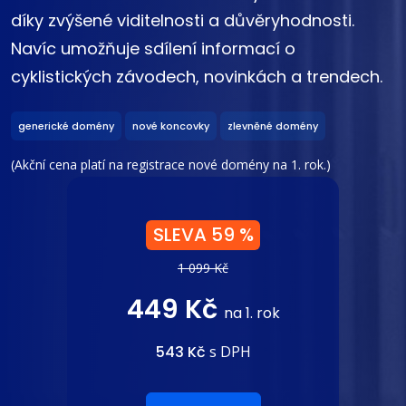
díky zvýšené viditelnosti a důvěryhodnosti.
Navíc umožňuje sdílení informací o
cyklistických závodech, novinkách a trendech.
generické domény
nové koncovky
zlevněné domény
(Akční cena platí na registrace nové domény na 1. rok.)
SLEVA 59 %
1 099 Kč
449 Kč
na 1. rok
543 Kč
s DPH