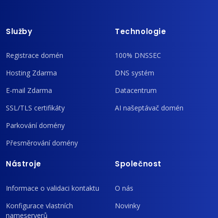
Služby
Technologie
Registrace domén
100% DNSSEC
Hosting Zdarma
DNS systém
E-mail Zdarma
Datacentrum
SSL/TLS certifikáty
AI našeptávač domén
Parkování domény
Přesměrování domény
Nástroje
Společnost
Informace o validaci kontaktu
O nás
Konfigurace vlastních
Novinky
nameserverů