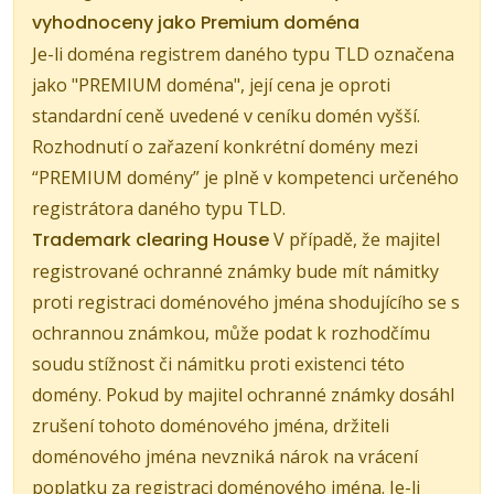
vyhodnoceny jako Premium doména
Je-li doména registrem daného typu TLD označena
jako "PREMIUM doména", její cena je oproti
standardní ceně uvedené v ceníku domén vyšší.
Rozhodnutí o zařazení konkrétní domény mezi
“PREMIUM domény” je plně v kompetenci určeného
registrátora daného typu TLD.
Trademark clearing House
V případě, že majitel
registrované ochranné známky bude mít námitky
proti registraci doménového jména shodujícího se s
ochrannou známkou, může podat k rozhodčímu
soudu stížnost či námitku proti existenci této
domény. Pokud by majitel ochranné známky dosáhl
zrušení tohoto doménového jména, držiteli
doménového jména nevzniká nárok na vrácení
poplatku za registraci doménového jména. Je-li