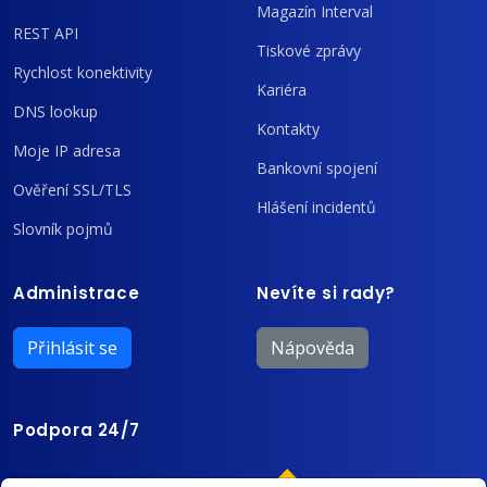
Magazín Interval
REST API
Tiskové zprávy
Rychlost konektivity
Kariéra
DNS lookup
Kontakty
Moje IP adresa
Bankovní spojení
Ověření SSL/TLS
Hlášení incidentů
Slovník pojmů
Administrace
Nevíte si rady?
Přihlásit se
Nápověda
Podpora 24/7
+420 603 196 637