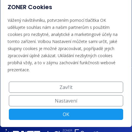
ZONER Cookies
+420 543 257 018
Vážený návštěvníku, potvrzením pomocí tlačítka OK
admin@regzone.cz
udělujete souhlas nám a našim partnerům s použitím
cookies pro nezbytné, analytické a marketingové účely na
Akceptujeme platby kartou, Google/Apple Pay,
tomto zařízení. Volbou Nastavení můžete sami určit, jaké
bankovním převodem a kreditem.
skupiny cookies je možné zpracovávat, popřípadě jejich
zpracování úplně zakázat. Ukládání nezbytných cookies
probíhá vždy, a to v zájmu zachování funkčnosti webové
prezentace.
Zavřít
Nastavení
OK