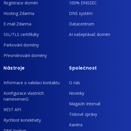
Registrace domén
100% DNSSEC
Hosting Zdarma
DNS systém
E-mail Zdarma
Datacentrum
SSL/TLS certifikáty
AI našeptávač domén
Parkování domény
Přesměrování domény
Nástroje
Společnost
Informace o validaci kontaktu
O nás
Konfigurace vlastních
Novinky
nameserverů
Magazín Interval
REST API
Tiskové zprávy
Rychlost konektivity
Kariéra
DNS lookup