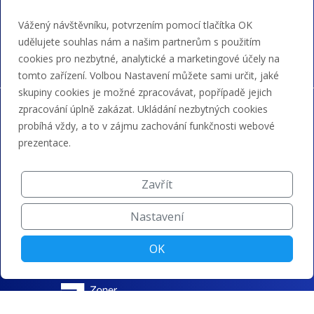
Akceptujeme platby kartou, Google/Apple Pay,
Vážený návštěvníku, potvrzením pomocí tlačítka OK
bankovním převodem a kreditem.
udělujete souhlas nám a našim partnerům s použitím
cookies pro nezbytné, analytické a marketingové účely na
tomto zařízení. Volbou Nastavení můžete sami určit, jaké
skupiny cookies je možné zpracovávat, popřípadě jejich
zpracování úplně zakázat. Ukládání nezbytných cookies
probíhá vždy, a to v zájmu zachování funkčnosti webové
prezentace.
Zavřít
Nastavení
OK