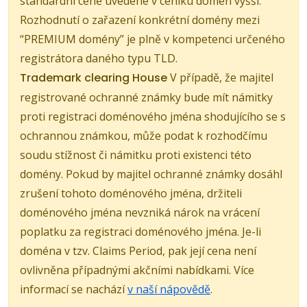
standardní ceně uvedené v ceníku domén vyšší.
Rozhodnutí o zařazení konkrétní domény mezi
“PREMIUM domény” je plně v kompetenci určeného
registrátora daného typu TLD.
Trademark clearing House
V případě, že majitel
registrované ochranné známky bude mít námitky
proti registraci doménového jména shodujícího se s
ochrannou známkou, může podat k rozhodčímu
soudu stížnost či námitku proti existenci této
domény. Pokud by majitel ochranné známky dosáhl
zrušení tohoto doménového jména, držiteli
doménového jména nevzniká nárok na vrácení
poplatku za registraci doménového jména. Je-li
doména v tzv. Claims Period, pak její cena není
ovlivněna případnými akčními nabídkami. Více
informací se nachází
v naší nápovědě
.