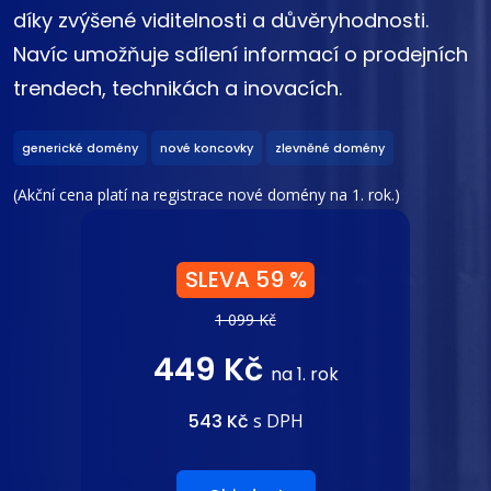
díky zvýšené viditelnosti a důvěryhodnosti.
Navíc umožňuje sdílení informací o prodejních
trendech, technikách a inovacích.
generické domény
nové koncovky
zlevněné domény
(Akční cena platí na registrace nové domény na 1. rok.)
SLEVA 59 %
1 099 Kč
449 Kč
na 1. rok
543 Kč
s DPH