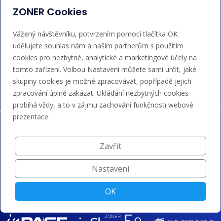
ZONER Cookies
+420 543 257 018
admin@regzone.cz
Vážený návštěvníku, potvrzením pomocí tlačítka OK
udělujete souhlas nám a našim partnerům s použitím
cookies pro nezbytné, analytické a marketingové účely na
Akceptujeme platby kartou, Google/Apple Pay,
tomto zařízení. Volbou Nastavení můžete sami určit, jaké
bankovním převodem a kreditem.
skupiny cookies je možné zpracovávat, popřípadě jejich
zpracování úplně zakázat. Ukládání nezbytných cookies
probíhá vždy, a to v zájmu zachování funkčnosti webové
prezentace.
Zavřít
Nastavení
OK