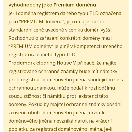
vyhodnoceny jako Premium doména
Je-li doména registrem daného typu TLD označena
jako "PREMIUM doména", její cena je oproti
standardní ceně uvedené v ceníku domén vyšší.
Rozhodnutí o zařazení konkrétní domény mezi
“PREMIUM domény” je plně v kompetenci určeného
registrátora daného typu TLD.
Trademark clearing House
V případě, že majitel
registrované ochranné známky bude mít námitky
proti registraci doménového jména shodujícího se s
ochrannou známkou, může podat k rozhodčímu
soudu stížnost či námitku proti existenci této
domény. Pokud by majitel ochranné známky dosáhl
zrušení tohoto doménového jména, držiteli
doménového jména nevzniká nárok na vrácení
poplatku za registraci doménového jména. Je-li