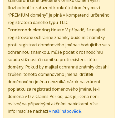
standardní ceně uvedené v ceníku domén vyšší.
Rozhodnutí o zařazení konkrétní domény mezi
“PREMIUM domény” je plně v kompetenci určeného
registrátora daného typu TLD.
Trademark clearing House
V případě, že majitel
registrované ochranné známky bude mít námitky
proti registraci doménového jména shodujícího se s
ochrannou známkou, může podat k rozhodčímu
soudu stížnost či námitku proti existenci této
domény. Pokud by majitel ochranné známky dosáhl
zrušení tohoto doménového jména, držiteli
doménového jména nevzniká nárok na vrácení
poplatku za registraci doménového jména. Je-li
doména v tzv. Claims Period, pak její cena není
ovlivněna případnými akčními nabídkami. Více
informací se nachází
v naší nápovědě
.