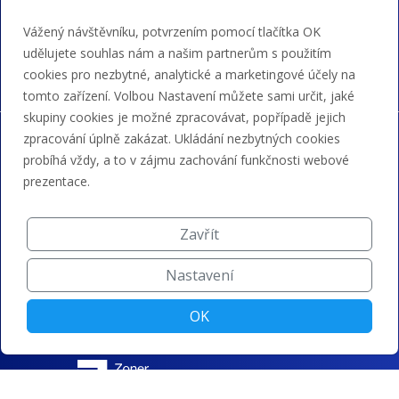
Akceptujeme platby kartou, Google/Apple Pay,
Vážený návštěvníku, potvrzením pomocí tlačítka OK
bankovním převodem a kreditem.
udělujete souhlas nám a našim partnerům s použitím
cookies pro nezbytné, analytické a marketingové účely na
tomto zařízení. Volbou Nastavení můžete sami určit, jaké
skupiny cookies je možné zpracovávat, popřípadě jejich
zpracování úplně zakázat. Ukládání nezbytných cookies
probíhá vždy, a to v zájmu zachování funkčnosti webové
prezentace.
Zavřít
Nastavení
OK