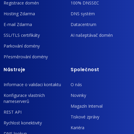
Registrace domén
100% DNSSEC
Hosting Zdarma
DNS systém
E-mail Zdarma
Datacentrum
SSL/TLS certifikáty
AI našeptávač domén
Parkování domény
Přesměrování domény
Nástroje
Společnost
Informace o validaci kontaktu
O nás
Konfigurace vlastních
Novinky
nameserverů
Magazín Interval
REST API
Tiskové zprávy
Rychlost konektivity
Kariéra
DNS lookup