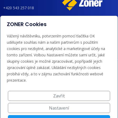
+420 543 257 018
admin@regzone.cz
ZONER Cookies
Akceptujeme platby kartou, Google/Apple Pay,
Vážený návštěvníku, potvrzením pomocí tlačítka OK
bankovním převodem a kreditem.
udělujete souhlas nám a našim partnerům s použitím
cookies pro nezbytné, analytické a marketingové účely na
tomto zařízení. Volbou Nastavení můžete sami určit, jaké
skupiny cookies je možné zpracovávat, popřípadě jejich
zpracování úplně zakázat. Ukládání nezbytných cookies
probíhá vždy, a to v zájmu zachování funkčnosti webové
prezentace.
Zavřít
Nastavení