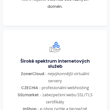
domén.
Široké spektrum internetových
služeb
ZonerCloud
- nejvýkonnější virtuální
servery
CZECHIA
- profesionální webhosting
SSLmarket
- zabezpečení webu SSL/TLS
certifikáty
inShop
- e-shop rychle a bezpečně