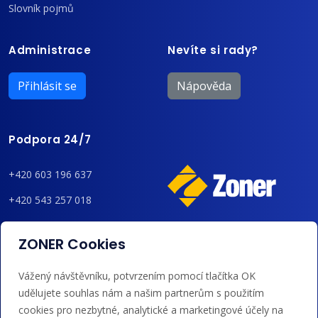
Slovník pojmů
Administrace
Nevíte si rady?
Přihlásit se
Nápověda
Podpora 24/7
+420 603 196 637
+420 543 257 018
admin@regzone.cz
ZONER Cookies
Akceptujeme platby kartou, Google/Apple Pay,
Vážený návštěvníku, potvrzením pomocí tlačítka OK
bankovním převodem a kreditem.
udělujete souhlas nám a našim partnerům s použitím
cookies pro nezbytné, analytické a marketingové účely na