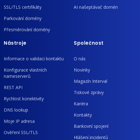
SSL/TLS certifikáty
AI našeptávač domén
Parkování domény
Přesměrování domény
Nástroje
Společnost
Informace o validaci kontaktu
O nás
Konfigurace vlastních
Novinky
nameserverů
Magazín Interval
REST API
Tiskové zprávy
Rychlost konektivity
Kariéra
DNS lookup
Kontakty
Moje IP adresa
Bankovní spojení
Ověření SSL/TLS
Hlášení incidentů