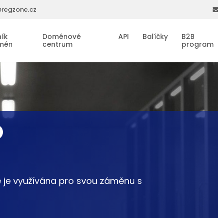
regzone.cz
ík
Doménové
API
Balíčky
B2B
mén
centrum
program
D
 je využívána pro svou záměnu s