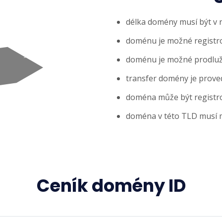
délka domény musí být v 
doménu je možné registrov
doménu je možné prodlužov
transfer domény je prove
doména může být registr
doména v této TLD musí mí
Ceník domény ID