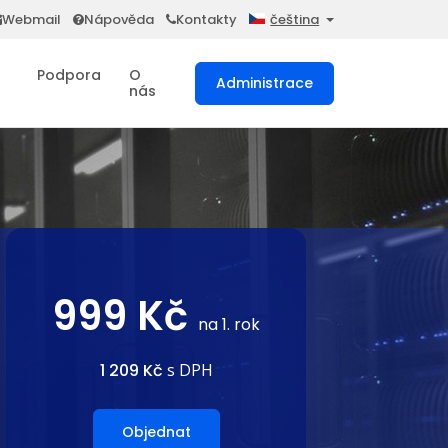
Webmail
Nápověda
Kontakty
čeština
Podpora
O
Administrace
nás
999 Kč
na 1. rok
1 209 Kč
s DPH
Objednat