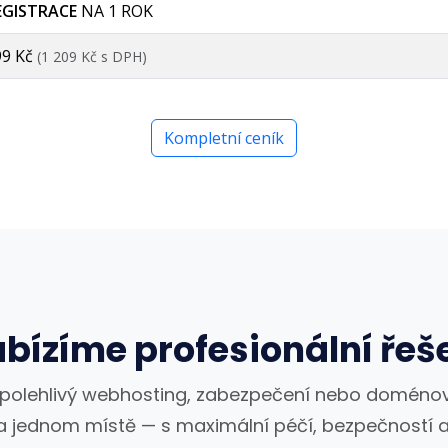
EGISTRACE
NA 1 ROK
99 Kč
(1 209 Kč s DPH)
Kompletní ceník
bízíme profesionální řeš
spolehlivý webhosting, zabezpečení nebo doménov
a jednom místě — s maximální péčí, bezpečností a