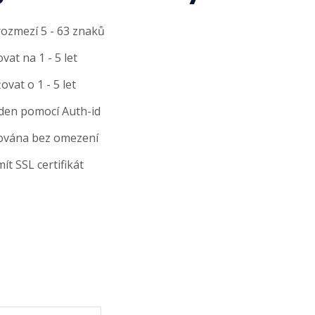
rozmezí 5 - 63 znaků
at na 1 - 5 let
at o 1 - 5 let
den pomocí Auth-id
ována bez omezení
t SSL certifikát