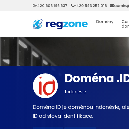
+420 603 196 637
+420 543 257 018
admin@
Domény
Cen
do
Doména .I
Indonésie
Doména ID je doménou Indonésie, ale
ID od slova identifikace.